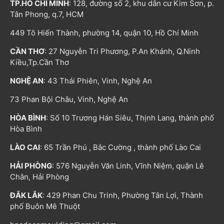
TP.HỒ CHÍ MINH
: 128, đường số 2, khu dân cư Kim Sơn, p.
Tân Phong, q.7, HCM
449 Tô Hiến Thành, phường 14, quận 10, Hồ Chí Minh
CẦN THƠ
: 27 Nguyễn Tri Phương, P.An Khánh, Q.Ninh
Kiều,Tp.Cần Thơ
NGHỆ AN
: 43 Thái Phiên, Vinh, Nghệ An
73 Phan Bội Châu, Vinh, Nghệ An
HÒA BÌNH
: Số 10 Trương Hán Siêu, Thịnh Lang, thành phố
Hòa Bình
LÀO CAI
: 65 Trần Phú , Bắc Cường , thành phố Lào Cai
HẢI PHÒNG
: 576 Nguyễn Văn Linh, Vĩnh Niệm, quận Lê
Chân, Hải Phòng
ĐẮK LẮK
: 429 Phan Chu Trinh, Phường Tân Lợi, Thành
phố Buôn Mê Thuột