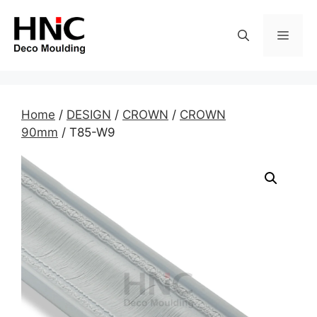
Skip
to
MEN
content
Home
/
DESIGN
/
CROWN
/
CROWN
90mm
/ T85-W9