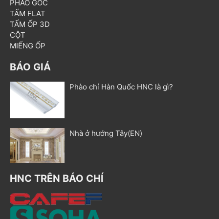
PHÀO GÓC
TẤM FLAT
TẤM ỐP 3D
CỘT
MIẾNG ỐP
BÁO GIÁ
Phào chỉ Hàn Quốc HNC là gì?
Nhà ở hướng Tây(EN)
HNC TRÊN BÁO CHÍ