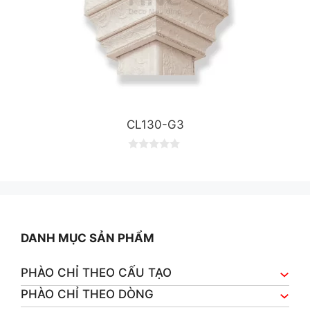
CL130-G3
0
o
u
t
o
f
5
DANH MỤC SẢN PHẨM
PHÀO CHỈ THEO CẤU TẠO
PHÀO CHỈ THEO DÒNG