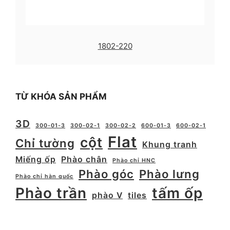
1802-220
TỪ KHÓA SẢN PHẨM
3D
300-01-3
300-02-1
300-02-2
600-01-3
600-02-1
Flat
cột
Chỉ tường
Khung tranh
Miếng ốp
Phào chân
Phào chỉ HNC
Phào góc
Phào lưng
Phào chỉ hàn quốc
Phào trần
tấm ốp
phào V
tiles