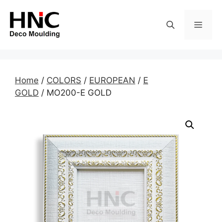
Skip
to
MEN
content
Home
/
COLORS
/
EUROPEAN
/
E
GOLD
/ MO200-E GOLD