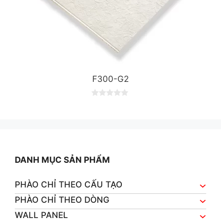
F300-G2
0
o
u
t
o
f
5
DANH MỤC SẢN PHẨM
PHÀO CHỈ THEO CẤU TẠO
PHÀO CHỈ THEO DÒNG
WALL PANEL