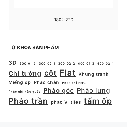
1802-220
TỪ KHÓA SẢN PHẨM
3D
300-01-3
300-02-1
300-02-2
600-01-3
600-02-1
Flat
cột
Chỉ tường
Khung tranh
Miếng ốp
Phào chân
Phào chỉ HNC
Phào góc
Phào lưng
Phào chỉ hàn quốc
Phào trần
tấm ốp
phào V
tiles