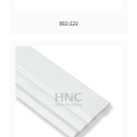
863-220