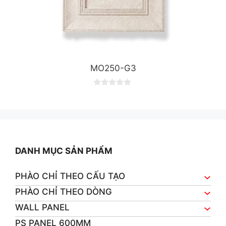
MO250-G3
0
o
u
t
o
f
5
DANH MỤC SẢN PHẨM
PHÀO CHỈ THEO CẤU TẠO
PHÀO CHỈ THEO DÒNG
WALL PANEL
PS PANEL 600MM