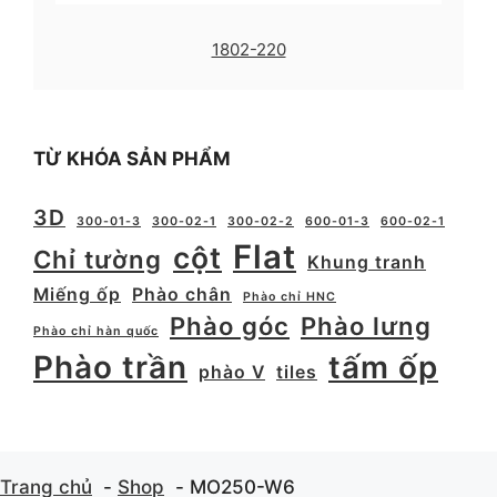
1802-220
TỪ KHÓA SẢN PHẨM
3D
300-01-3
300-02-1
300-02-2
600-01-3
600-02-1
Flat
cột
Chỉ tường
Khung tranh
Miếng ốp
Phào chân
Phào chỉ HNC
Phào góc
Phào lưng
Phào chỉ hàn quốc
Phào trần
tấm ốp
phào V
tiles
Trang chủ
Shop
MO250-W6