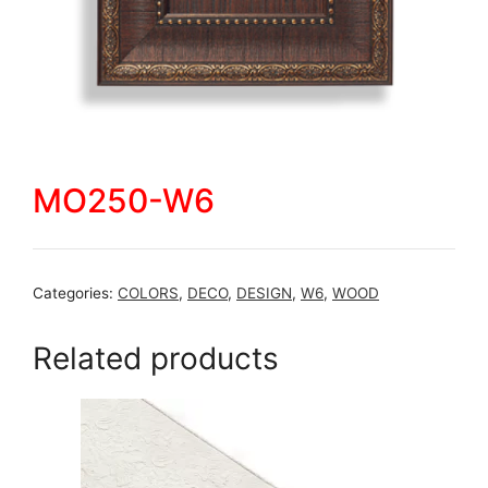
MO250-W6
Categories:
COLORS
,
DECO
,
DESIGN
,
W6
,
WOOD
Related products