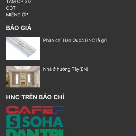
TẤM ỐP 3D
CỘT
MIẾNG ỐP
BÁO GIÁ
Phào chỉ Hàn Quốc HNC là gì?
Nhà ở hướng Tây(EN)
HNC TRÊN BÁO CHÍ