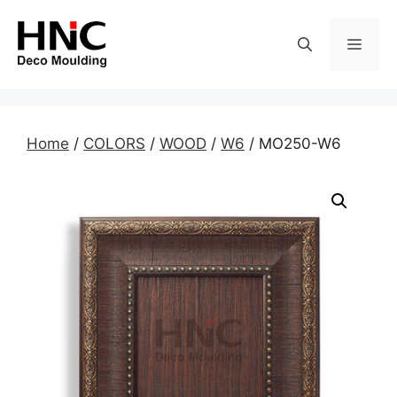
Skip
to
MEN
content
Home
/
COLORS
/
WOOD
/
W6
/ MO250-W6