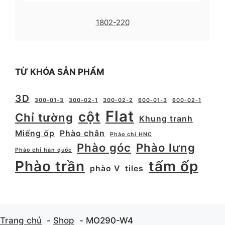
1802-220
TỪ KHÓA SẢN PHẨM
3D
300-01-3
300-02-1
300-02-2
600-01-3
600-02-1
Flat
cột
Chỉ tường
Khung tranh
Miếng ốp
Phào chân
Phào chỉ HNC
Phào góc
Phào lưng
Phào chỉ hàn quốc
Phào trần
tấm ốp
phào V
tiles
Trang chủ
Shop
MO290-W4