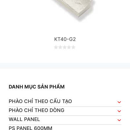
KT40-G2
0
o
u
t
o
f
5
DANH MỤC SẢN PHẨM
PHÀO CHỈ THEO CẤU TẠO
PHÀO CHỈ THEO DÒNG
WALL PANEL
PS PANEL 600MM