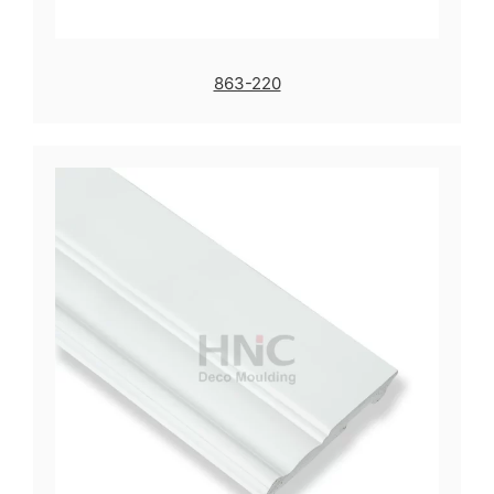
863-220