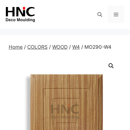
Skip
to
MEN
content
Home
/
COLORS
/
WOOD
/
W4
/ MO290-W4