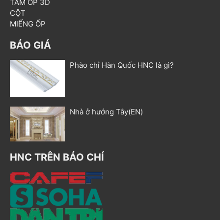
TẤM ỐP 3D
CỘT
MIẾNG ỐP
BÁO GIÁ
Phào chỉ Hàn Quốc HNC là gì?
Nhà ở hướng Tây(EN)
HNC TRÊN BÁO CHÍ