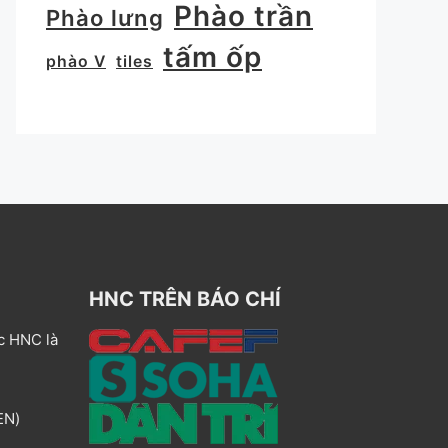
Phào trần
Phào lưng
tấm ốp
phào V
tiles
HNC TRÊN BÁO CHÍ
c HNC là
EN)