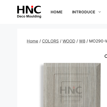
Skip
to
HOME
INTRODUCE
content
Home
/
COLORS
/
WOOD
/
W8
/ MO290-