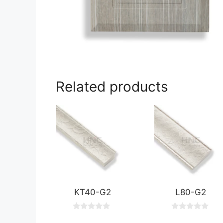
Related products
KT40-G2
L80-G2
0
0
o
o