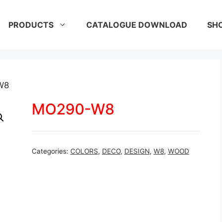
PRODUCTS
CATALOGUE DOWNLOAD
SH
W8
MO290-W8
Categories:
COLORS
,
DECO
,
DESIGN
,
W8
,
WOOD