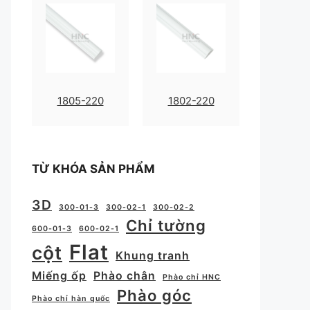
1805-220
1802-220
TỪ KHÓA SẢN PHẨM
3D
300-01-3
300-02-1
300-02-2
Chỉ tường
600-01-3
600-02-1
Flat
cột
Khung tranh
Miếng ốp
Phào chân
Phào chỉ HNC
Phào góc
Phào chỉ hàn quốc