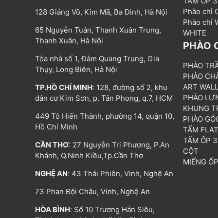
TẤM ỐP 
Phào chỉ
128 Giảng Võ, Kim Mã, Ba Đình, Hà Nội
Phào chỉ
65 Nguyễn Tuân, Thanh Xuân Trung,
WHITE
Thanh Xuân, Hà Nội
PHÀO 
Tòa nhà số 1, Đàm Quang Trung, Gia
PHÀO TR
Thụy, Long Biên, Hà Nội
PHÀO CH
ART WAL
TP.HỒ CHÍ MINH
: 128, đường số 2, khu
PHÀO LƯ
dân cư Kim Sơn, p. Tân Phong, q.7, HCM
KHUNG T
449 Tô Hiến Thành, phường 14, quận 10,
PHÀO GÓ
Hồ Chí Minh
TẤM FLA
TẤM ỐP 
CẦN THƠ
: 27 Nguyễn Tri Phương, P.An
CỘT
Khánh, Q.Ninh Kiều,Tp.Cần Thơ
MIẾNG Ố
NGHỆ AN
: 43 Thái Phiên, Vinh, Nghệ An
73 Phan Bội Châu, Vinh, Nghệ An
HÒA BÌNH
: Số 10 Trương Hán Siêu,