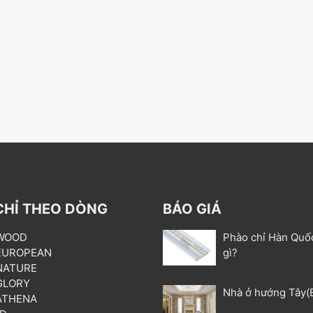
CHỈ THEO DÒNG
BÁO GIÁ
 WOOD
Phào chỉ Hàn Quố
 EUROPEAN
gì?
 NATURE
 GLORY
Nhà ở hướng Tây(
 ATHENA