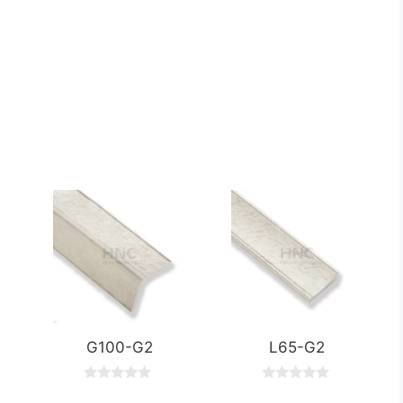
G100-G2
L65-G2
0
0
o
o