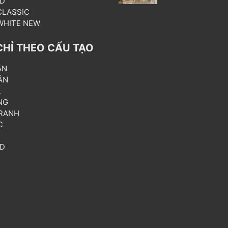
3D
 CLASSIC
 WHITE NEW
CHỈ THEO CẤU TẠO
ẦN
ÂN
L
NG
RANH
C
T
3D
P