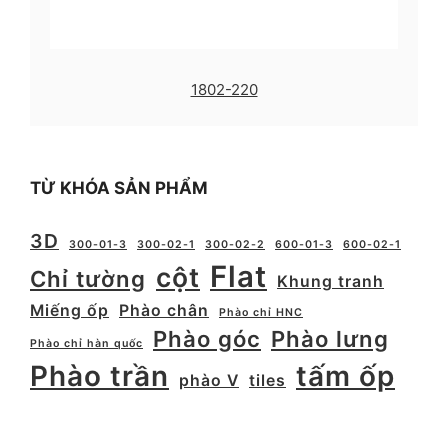
1802-220
TỪ KHÓA SẢN PHẨM
3D
300-01-3
300-02-1
300-02-2
600-01-3
600-02-1
Flat
cột
Chỉ tường
Khung tranh
Miếng ốp
Phào chân
Phào chỉ HNC
Phào góc
Phào lưng
Phào chỉ hàn quốc
Phào trần
tấm ốp
phào V
tiles