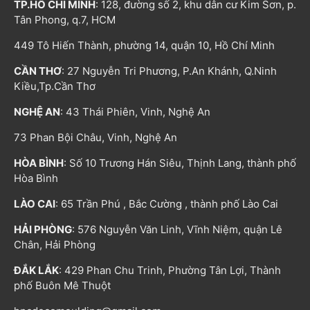
TP.HỒ CHÍ MINH
: 128, đường số 2, khu dân cư Kim Sơn, p.
Tân Phong, q.7, HCM
449 Tô Hiến Thành, phường 14, quận 10, Hồ Chí Minh
CẦN THƠ
: 27 Nguyễn Tri Phương, P.An Khánh, Q.Ninh
Kiều,Tp.Cần Thơ
NGHỆ AN
: 43 Thái Phiên, Vinh, Nghệ An
73 Phan Bội Châu, Vinh, Nghệ An
HÒA BÌNH
: Số 10 Trương Hán Siêu, Thịnh Lang, thành phố
Hòa Bình
LÀO CAI
: 65 Trần Phú , Bắc Cường , thành phố Lào Cai
HẢI PHÒNG
: 576 Nguyễn Văn Linh, Vĩnh Niệm, quận Lê
Chân, Hải Phòng
ĐẮK LẮK
: 429 Phan Chu Trinh, Phường Tân Lợi, Thành
phố Buôn Mê Thuột