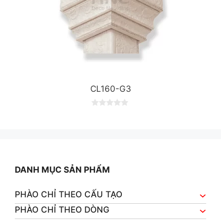
CL160-G3
0
o
u
t
o
f
5
DANH MỤC SẢN PHẨM
PHÀO CHỈ THEO CẤU TẠO
PHÀO CHỈ THEO DÒNG