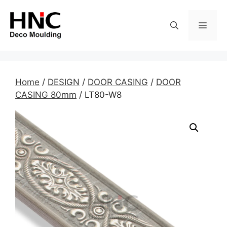
Skip
to
MEN
content
Home
/
DESIGN
/
DOOR CASING
/
DOOR
CASING 80mm
/ LT80-W8