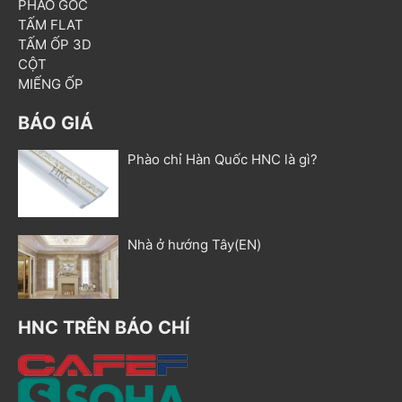
PHÀO GÓC
TẤM FLAT
TẤM ỐP 3D
CỘT
MIẾNG ỐP
BÁO GIÁ
Phào chỉ Hàn Quốc HNC là gì?
Nhà ở hướng Tây(EN)
HNC TRÊN BÁO CHÍ