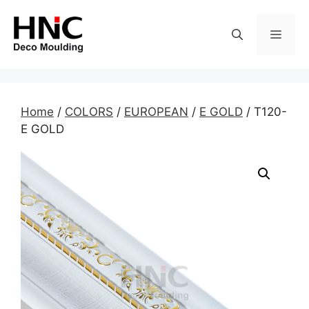
Skip
to
MEN
content
Home
/
COLORS
/
EUROPEAN
/
E GOLD
/ T120-
E GOLD