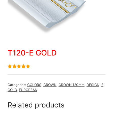
T120-E GOLD
5.00
out of
5
Categories:
COLORS
,
CROWN
,
CROWN 120mm
,
DESIGN
,
E
GOLD
,
EUROPEAN
Related products