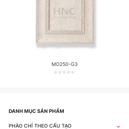
MO250-G3
0
o
u
t
o
f
5
DANH MỤC SẢN PHẨM
PHÀO CHỈ THEO CẤU TẠO