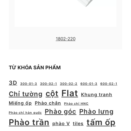
1802-220
TỪ KHÓA SẢN PHẨM
3D
300-01-3
300-02-1
300-02-2
600-01-3
600-02-1
Flat
cột
Chỉ tường
Khung tranh
Miếng ốp
Phào chân
Phào chỉ HNC
Phào góc
Phào lưng
Phào chỉ hàn quốc
Phào trần
tấm ốp
phào V
tiles