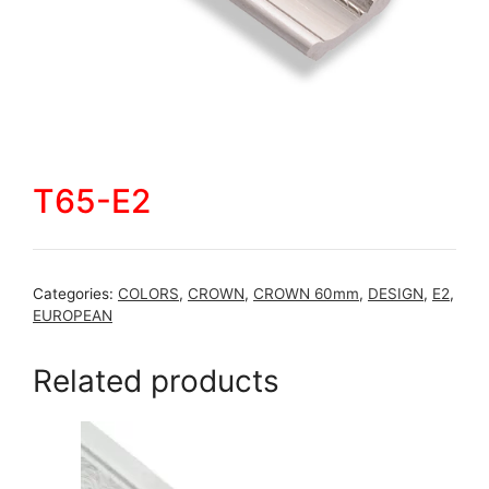
T65-E2
Categories:
COLORS
,
CROWN
,
CROWN 60mm
,
DESIGN
,
E2
,
EUROPEAN
Related products