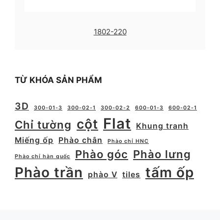
1802-220
TỪ KHÓA SẢN PHẨM
3D
300-01-3
300-02-1
300-02-2
600-01-3
600-02-1
Flat
cột
Chỉ tường
Khung tranh
Miếng ốp
Phào chân
Phào chỉ HNC
Phào góc
Phào lưng
Phào chỉ hàn quốc
Phào trần
tấm ốp
phào V
tiles