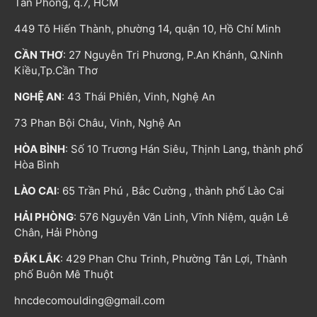
Tân Phong, q.7, HCM
449 Tô Hiến Thành, phường 14, quận 10, Hồ Chí Minh
CẦN THƠ
: 27 Nguyễn Tri Phương, P.An Khánh, Q.Ninh
Kiều,Tp.Cần Thơ
NGHỆ AN
: 43 Thái Phiên, Vinh, Nghệ An
73 Phan Bội Châu, Vinh, Nghệ An
HÒA BÌNH
: Số 10 Trương Hán Siêu, Thịnh Lang, thành phố
Hòa Bình
LÀO CAI
: 65 Trần Phú , Bắc Cường , thành phố Lào Cai
HẢI PHÒNG
: 576 Nguyễn Văn Linh, Vĩnh Niệm, quận Lê
Chân, Hải Phòng
ĐẮK LẮK
: 429 Phan Chu Trinh, Phường Tân Lợi, Thành
phố Buôn Mê Thuột
hncdecomoulding@gmail.com