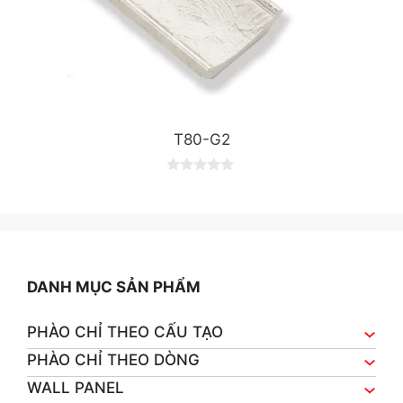
T80-G2
0
o
u
t
o
f
5
DANH MỤC SẢN PHẨM
PHÀO CHỈ THEO CẤU TẠO
PHÀO CHỈ THEO DÒNG
WALL PANEL