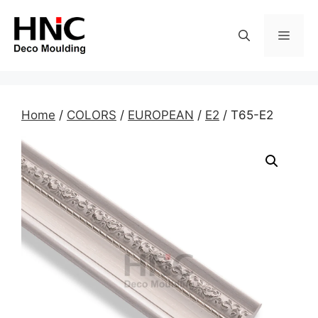
Skip
to
MEN
content
Home
/
COLORS
/
EUROPEAN
/
E2
/ T65-E2