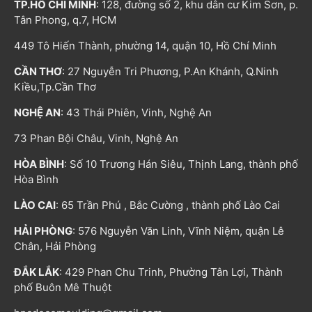
TP.HỒ CHÍ MINH
: 128, đường số 2, khu dân cư Kim Sơn, p.
Tân Phong, q.7, HCM
449 Tô Hiến Thành, phường 14, quận 10, Hồ Chí Minh
CẦN THƠ
: 27 Nguyễn Tri Phương, P.An Khánh, Q.Ninh
Kiều,Tp.Cần Thơ
NGHỆ AN
: 43 Thái Phiên, Vinh, Nghệ An
73 Phan Bội Châu, Vinh, Nghệ An
HÒA BÌNH
: Số 10 Trương Hán Siêu, Thịnh Lang, thành phố
Hòa Bình
LÀO CAI
: 65 Trần Phú , Bắc Cường , thành phố Lào Cai
HẢI PHÒNG
: 576 Nguyễn Văn Linh, Vĩnh Niệm, quận Lê
Chân, Hải Phòng
ĐẮK LẮK
: 429 Phan Chu Trinh, Phường Tân Lợi, Thành
phố Buôn Mê Thuột