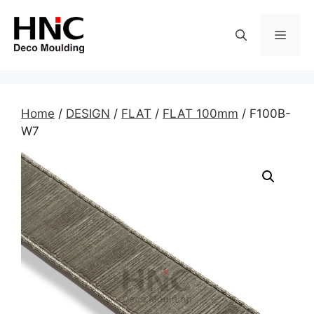
Skip
to
MEN
content
Home
/
DESIGN
/
FLAT
/
FLAT 100mm
/ F100B-
W7