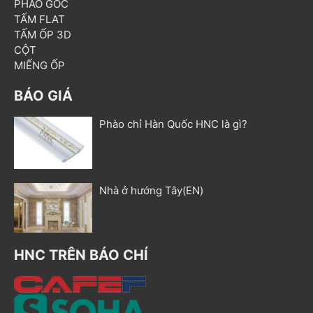
PHÀO GÓC
TẤM FLAT
TẤM ỐP 3D
CỘT
MIẾNG ỐP
BÁO GIÁ
Phào chỉ Hàn Quốc HNC là gì?
Nhà ở hướng Tây(EN)
HNC TRÊN BÁO CHÍ