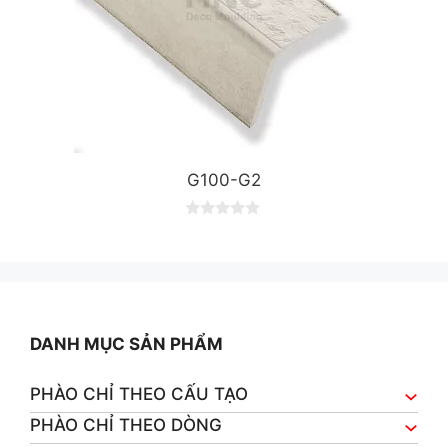
G100-G2
0
o
u
t
o
f
5
DANH MỤC SẢN PHẨM
PHÀO CHỈ THEO CẤU TẠO
PHÀO CHỈ THEO DÒNG