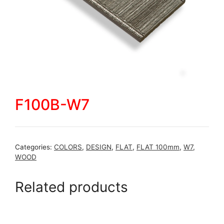
F100B-W7
Categories:
COLORS
,
DESIGN
,
FLAT
,
FLAT 100mm
,
W7
,
WOOD
Related products