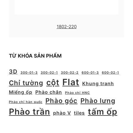
1802-220
TỪ KHÓA SẢN PHẨM
3D
300-01-3
300-02-1
300-02-2
600-01-3
600-02-1
Flat
cột
Chỉ tường
Khung tranh
Miếng ốp
Phào chân
Phào chỉ HNC
Phào góc
Phào lưng
Phào chỉ hàn quốc
Phào trần
tấm ốp
phào V
tiles