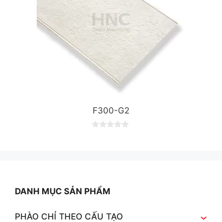
F300-G2
0
o
u
t
o
f
5
DANH MỤC SẢN PHẨM
PHÀO CHỈ THEO CẤU TẠO