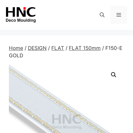
Skip
to
MEN
content
Home
/
DESIGN
/
FLAT
/
FLAT 150mm
/ F150-E
GOLD