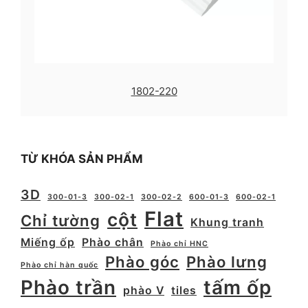
1802-220
TỪ KHÓA SẢN PHẨM
3D
300-01-3
300-02-1
300-02-2
600-01-3
600-02-1
Flat
cột
Chỉ tường
Khung tranh
Miếng ốp
Phào chân
Phào chỉ HNC
Phào góc
Phào lưng
Phào chỉ hàn quốc
Phào trần
tấm ốp
phào V
tiles