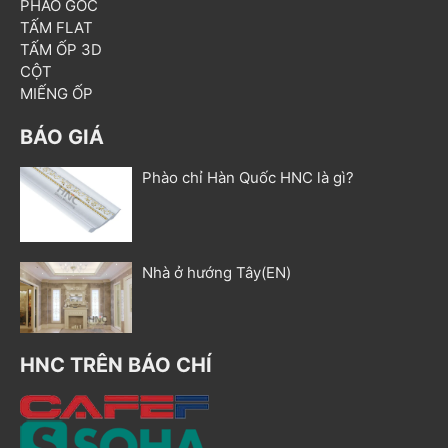
PHÀO GÓC
TẤM FLAT
TẤM ỐP 3D
CỘT
MIẾNG ỐP
BÁO GIÁ
Phào chỉ Hàn Quốc HNC là gì?
Nhà ở hướng Tây(EN)
HNC TRÊN BÁO CHÍ