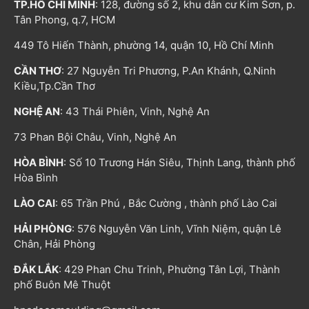
TP.HỒ CHÍ MINH
: 128, đường số 2, khu dân cư Kim Sơn, p.
Tân Phong, q.7, HCM
449 Tô Hiến Thành, phường 14, quận 10, Hồ Chí Minh
CẦN THƠ
: 27 Nguyễn Tri Phương, P.An Khánh, Q.Ninh
Kiều,Tp.Cần Thơ
NGHỆ AN
: 43 Thái Phiên, Vinh, Nghệ An
73 Phan Bội Châu, Vinh, Nghệ An
HÒA BÌNH
: Số 10 Trương Hán Siêu, Thịnh Lang, thành phố
Hòa Bình
LÀO CAI
: 65 Trần Phú , Bắc Cường , thành phố Lào Cai
HẢI PHÒNG
: 576 Nguyễn Văn Linh, Vĩnh Niệm, quận Lê
Chân, Hải Phòng
ĐẮK LẮK
: 429 Phan Chu Trinh, Phường Tân Lợi, Thành
phố Buôn Mê Thuột