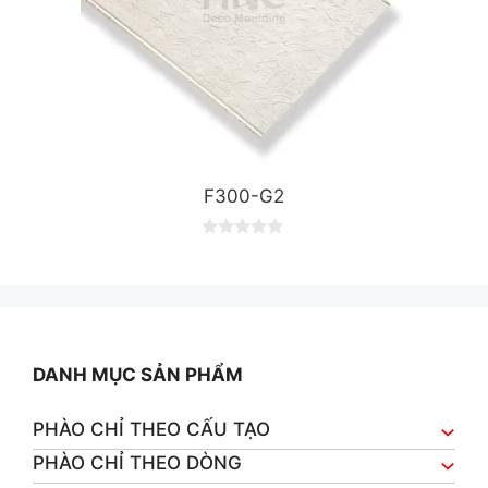
F300-G2
0
o
u
t
o
f
5
DANH MỤC SẢN PHẨM
PHÀO CHỈ THEO CẤU TẠO
PHÀO CHỈ THEO DÒNG