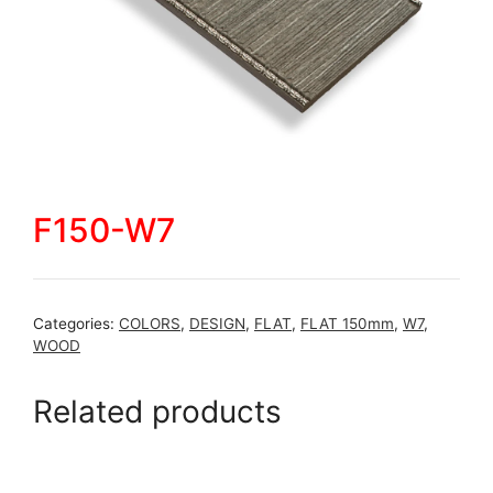
F150-W7
Categories:
COLORS
,
DESIGN
,
FLAT
,
FLAT 150mm
,
W7
,
WOOD
Related products