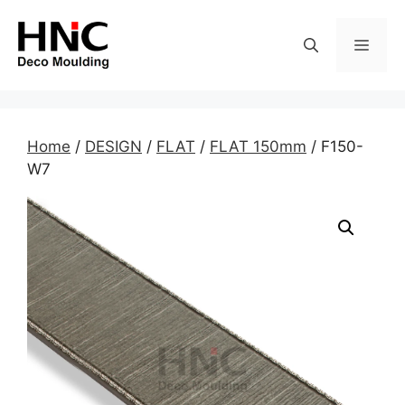
Skip
to
MEN
content
Home
/
DESIGN
/
FLAT
/
FLAT 150mm
/ F150-
W7