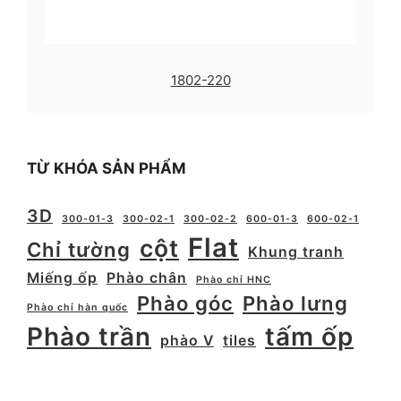
1802-220
TỪ KHÓA SẢN PHẨM
3D
300-01-3
300-02-1
300-02-2
600-01-3
600-02-1
Flat
cột
Chỉ tường
Khung tranh
Miếng ốp
Phào chân
Phào chỉ HNC
Phào góc
Phào lưng
Phào chỉ hàn quốc
Phào trần
tấm ốp
phào V
tiles