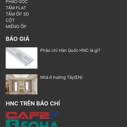
PHÀO GÓC
TẤM FLAT
TẤM ỐP 3D
CỘT
MIẾNG ỐP
BÁO GIÁ
Phào chỉ Hàn Quốc HNC là gì?
Nhà ở hướng Tây(EN)
HNC TRÊN BÁO CHÍ