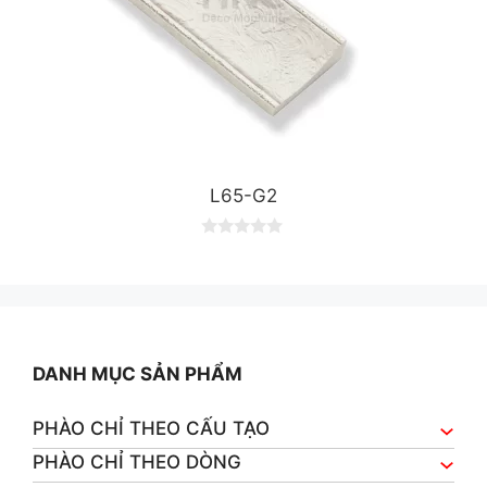
L65-G2
0
o
u
t
o
f
5
DANH MỤC SẢN PHẨM
PHÀO CHỈ THEO CẤU TẠO
PHÀO CHỈ THEO DÒNG