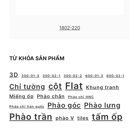
1802-220
TỪ KHÓA SẢN PHẨM
3D
300-01-3
300-02-1
300-02-2
600-01-3
600-02-1
Flat
cột
Chỉ tường
Khung tranh
Miếng ốp
Phào chân
Phào chỉ HNC
Phào góc
Phào lưng
Phào chỉ hàn quốc
Phào trần
tấm ốp
phào V
tiles