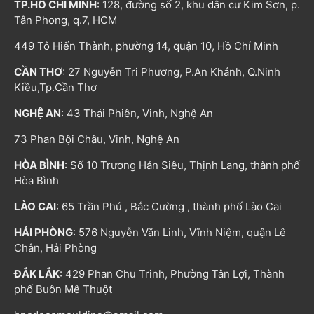
TP.HỒ CHÍ MINH
: 128, đường số 2, khu dân cư Kim Sơn, p.
Tân Phong, q.7, HCM
449 Tô Hiến Thành, phường 14, quận 10, Hồ Chí Minh
CẦN THƠ
: 27 Nguyễn Tri Phương, P.An Khánh, Q.Ninh
Kiều,Tp.Cần Thơ
NGHỆ AN
: 43 Thái Phiên, Vinh, Nghệ An
73 Phan Bội Châu, Vinh, Nghệ An
HÒA BÌNH
: Số 10 Trương Hán Siêu, Thịnh Lang, thành phố
Hòa Bình
LÀO CAI
: 65 Trần Phú , Bắc Cường , thành phố Lào Cai
HẢI PHÒNG
: 576 Nguyễn Văn Linh, Vĩnh Niệm, quận Lê
Chân, Hải Phòng
ĐẮK LẮK
: 429 Phan Chu Trinh, Phường Tân Lợi, Thành
phố Buôn Mê Thuột