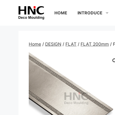
Skip
to
HOME
INTRODUCE
content
Home
/
DESIGN
/
FLAT
/
FLAT 200mm
/ 