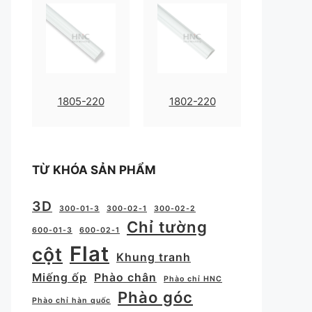
1805-220
1802-220
TỪ KHÓA SẢN PHẨM
3D
300-01-3
300-02-1
300-02-2
Chỉ tường
600-01-3
600-02-1
Flat
cột
Khung tranh
Miếng ốp
Phào chân
Phào chỉ HNC
Phào góc
Phào chỉ hàn quốc