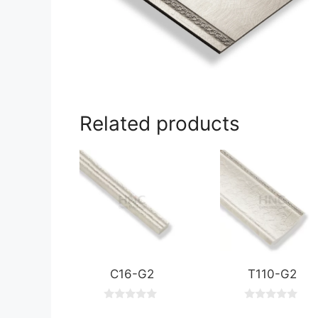
Related products
C16-G2
T110-G2
0
0
o
o