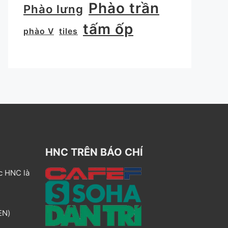
Phào trần
Phào lưng
tấm ốp
phào V
tiles
HNC TRÊN BÁO CHÍ
c HNC là
EN)