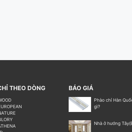
CHỈ THEO DÒNG
BÁO GIÁ
 WOOD
Phào chỉ Hàn Quố
 EUROPEAN
gì?
 NATURE
 GLORY
Nhà ở hướng Tây(
 ATHENA