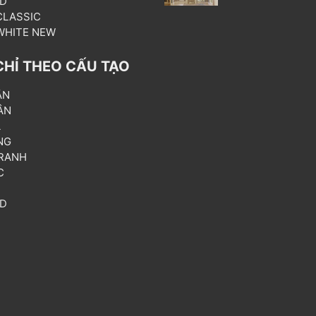
3D
 CLASSIC
 WHITE NEW
CHỈ THEO CẤU TẠO
ẦN
ÂN
L
NG
RANH
C
T
3D
P