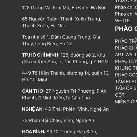
TẤM ỐP 
Phào chỉ
128 Giảng Võ, Kim Mã, Ba Đình, Hà Nội
Phào chỉ
65 Nguyễn Tuân, Thanh Xuân Trung,
WHITE
Thanh Xuân, Hà Nội
PHÀO 
Tòa nhà số 1, Đàm Quang Trung, Gia
PHÀO TR
Thụy, Long Biên, Hà Nội
PHÀO CH
ART WAL
TP.HỒ CHÍ MINH
: 128, đường số 2, khu
PHÀO LƯ
dân cư Kim Sơn, p. Tân Phong, q.7, HCM
KHUNG T
449 Tô Hiến Thành, phường 14, quận 10,
PHÀO GÓ
Hồ Chí Minh
TẤM FLA
TẤM ỐP 
CẦN THƠ
: 27 Nguyễn Tri Phương, P.An
CỘT
Khánh, Q.Ninh Kiều,Tp.Cần Thơ
MIẾNG Ố
NGHỆ AN
: 43 Thái Phiên, Vinh, Nghệ An
73 Phan Bội Châu, Vinh, Nghệ An
HÒA BÌNH
: Số 10 Trương Hán Siêu,