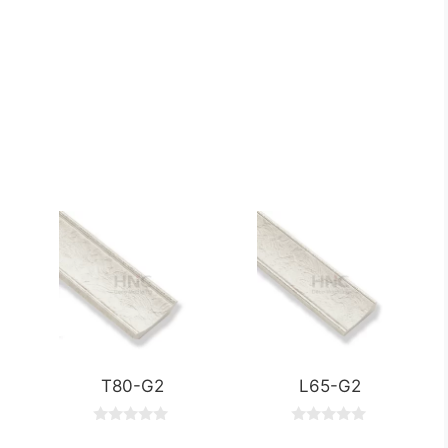
T80-G2
L65-G2
0
0
o
o