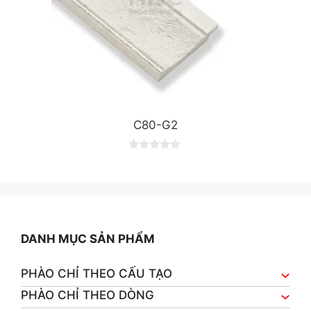
C80-G2
0
o
u
t
o
f
5
DANH MỤC SẢN PHẨM
PHÀO CHỈ THEO CẤU TẠO
PHÀO CHỈ THEO DÒNG