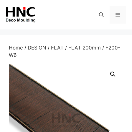
Skip
to
MEN
content
Home
/
DESIGN
/
FLAT
/
FLAT 200mm
/ F200-
W6