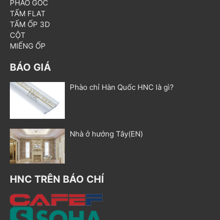
PHÀO GÓC
TẤM FLAT
TẤM ỐP 3D
CỘT
MIẾNG ỐP
BÁO GIÁ
Phào chỉ Hàn Quốc HNC là gì?
Nhà ở hướng Tây(EN)
HNC TRÊN BÁO CHÍ