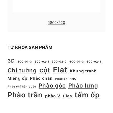
1802-220
TỪ KHÓA SẢN PHẨM
3D
300-01-3
300-02-1
300-02-2
600-01-3
600-02-1
Flat
cột
Chỉ tường
Khung tranh
Miếng ốp
Phào chân
Phào chỉ HNC
Phào góc
Phào lưng
Phào chỉ hàn quốc
Phào trần
tấm ốp
phào V
tiles