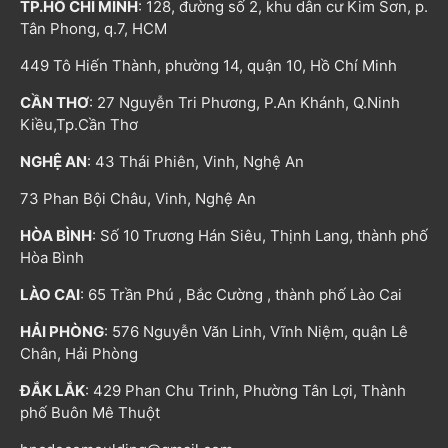
TP.HỒ CHÍ MINH
: 128, đường số 2, khu dân cư Kim Sơn, p.
Tân Phong, q.7, HCM
449 Tô Hiến Thành, phường 14, quận 10, Hồ Chí Minh
CẦN THƠ
: 27 Nguyễn Tri Phương, P.An Khánh, Q.Ninh
Kiều,Tp.Cần Thơ
NGHỆ AN
: 43 Thái Phiên, Vinh, Nghệ An
73 Phan Bội Châu, Vinh, Nghệ An
HÒA BÌNH
: Số 10 Trương Hán Siêu, Thịnh Lang, thành phố
Hòa Bình
LÀO CAI
: 65 Trần Phú , Bắc Cường , thành phố Lào Cai
HẢI PHÒNG
: 576 Nguyễn Văn Linh, Vĩnh Niệm, quận Lê
Chân, Hải Phòng
ĐẮK LẮK
: 429 Phan Chu Trinh, Phường Tân Lợi, Thành
phố Buôn Mê Thuột