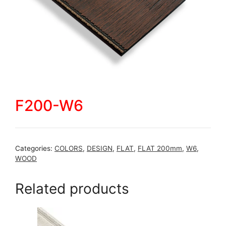
F200-W6
Categories:
COLORS
,
DESIGN
,
FLAT
,
FLAT 200mm
,
W6
,
WOOD
Related products