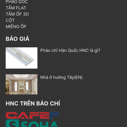
PHÀO GÓC
TẤM FLAT
TẤM ỐP 3D
CỘT
MIẾNG ỐP
BÁO GIÁ
Phào chỉ Hàn Quốc HNC là gì?
Nhà ở hướng Tây(EN)
HNC TRÊN BÁO CHÍ