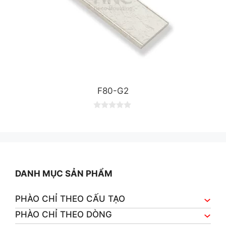
F80-G2
0
o
u
t
o
f
5
DANH MỤC SẢN PHẨM
PHÀO CHỈ THEO CẤU TẠO
PHÀO CHỈ THEO DÒNG