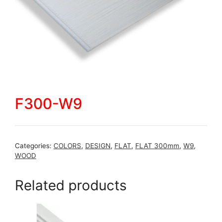
F300-W9
Categories:
COLORS
,
DESIGN
,
FLAT
,
FLAT 300mm
,
W9
,
WOOD
Related products