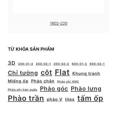
1802-220
TỪ KHÓA SẢN PHẨM
3D
300-01-3
300-02-1
300-02-2
600-01-3
600-02-1
Flat
cột
Chỉ tường
Khung tranh
Miếng ốp
Phào chân
Phào chỉ HNC
Phào góc
Phào lưng
Phào chỉ hàn quốc
Phào trần
tấm ốp
phào V
tiles