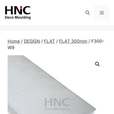
Skip
to
MEN
content
Home
/
DESIGN
/
FLAT
/
FLAT 300mm
/ F300-
W9