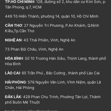
TP.HỒ CHÍ MINH
: 128, đường số 2, khu dân cư Kim Sơn, p.
Tân Phong, q.7, HCM
449 Tô Hiến Thành, phường 14, quận 10, Hồ Chí Minh
CẦN THƠ
: 27 Nguyễn Tri Phương, P.An Khánh, Q.Ninh
Kiều,Tp.Cần Thơ
NGHỆ AN
: 43 Thái Phiên, Vinh, Nghệ An
73 Phan Bội Châu, Vinh, Nghệ An
HÒA BÌNH
: Số 10 Trương Hán Siêu, Thịnh Lang, thành phố
Hòa Bình
LÀO CAI
: 65 Trần Phú , Bắc Cường , thành phố Lào Cai
HẢI PHÒNG
: 576 Nguyễn Văn Linh, Vĩnh Niệm, quận Lê
Chân, Hải Phòng
ĐẮK LẮK
: 429 Phan Chu Trinh, Phường Tân Lợi, Thành
phố Buôn Mê Thuột