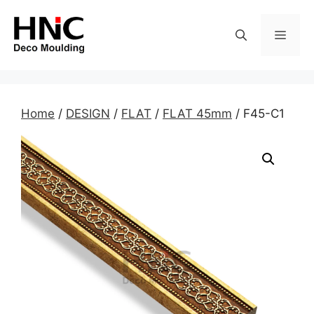
Skip
to
MEN
content
Home
/
DESIGN
/
FLAT
/
FLAT 45mm
/ F45-C1