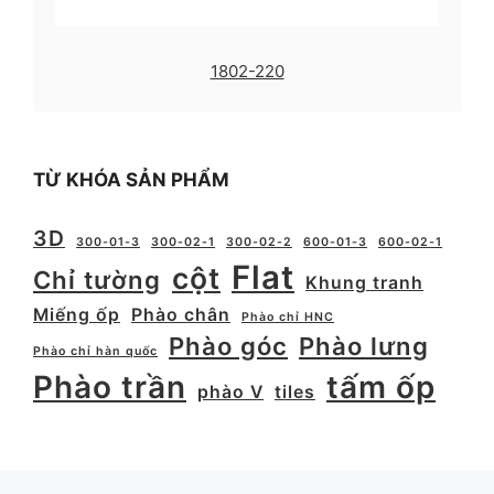
1802-220
TỪ KHÓA SẢN PHẨM
3D
300-01-3
300-02-1
300-02-2
600-01-3
600-02-1
Flat
cột
Chỉ tường
Khung tranh
Miếng ốp
Phào chân
Phào chỉ HNC
Phào góc
Phào lưng
Phào chỉ hàn quốc
Phào trần
tấm ốp
phào V
tiles