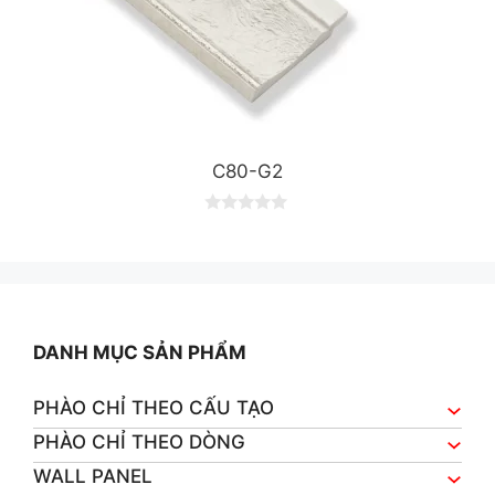
C80-G2
0
o
u
t
o
f
5
DANH MỤC SẢN PHẨM
PHÀO CHỈ THEO CẤU TẠO
PHÀO CHỈ THEO DÒNG
WALL PANEL