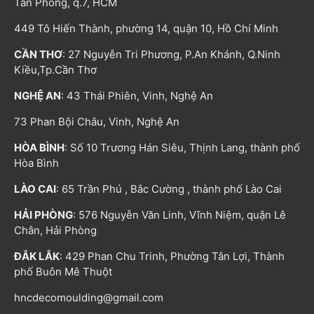
Tân Phong, q.7, HCM
449 Tô Hiến Thành, phường 14, quận 10, Hồ Chí Minh
CẦN THƠ
: 27 Nguyễn Tri Phương, P.An Khánh, Q.Ninh
Kiều,Tp.Cần Thơ
NGHỆ AN
: 43 Thái Phiên, Vinh, Nghệ An
73 Phan Bội Châu, Vinh, Nghệ An
HÒA BÌNH
: Số 10 Trương Hán Siêu, Thịnh Lang, thành phố
Hòa Bình
LÀO CAI
: 65 Trần Phú , Bắc Cường , thành phố Lào Cai
HẢI PHÒNG
: 576 Nguyễn Văn Linh, Vĩnh Niệm, quận Lê
Chân, Hải Phòng
ĐẮK LẮK
: 429 Phan Chu Trinh, Phường Tân Lợi, Thành
phố Buôn Mê Thuột
hncdecomoulding@gmail.com