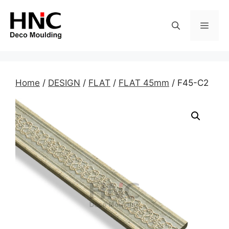
Skip
to
MEN
content
Home
/
DESIGN
/
FLAT
/
FLAT 45mm
/ F45-C2