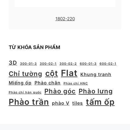
1802-220
TỪ KHÓA SẢN PHẨM
3D
300-01-3
300-02-1
300-02-2
600-01-3
600-02-1
Flat
cột
Chỉ tường
Khung tranh
Miếng ốp
Phào chân
Phào chỉ HNC
Phào góc
Phào lưng
Phào chỉ hàn quốc
Phào trần
tấm ốp
phào V
tiles