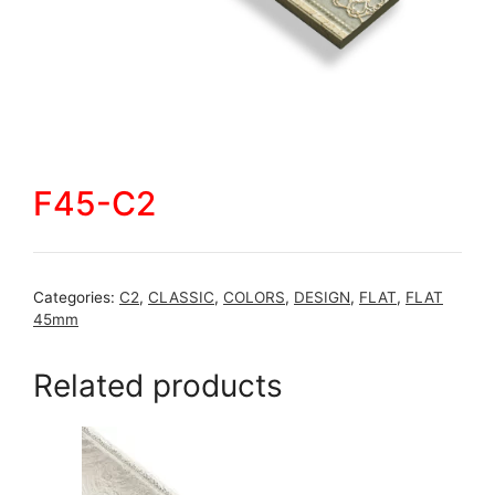
F45-C2
Categories:
C2
,
CLASSIC
,
COLORS
,
DESIGN
,
FLAT
,
FLAT
45mm
Related products