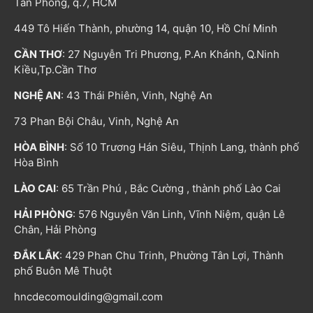
Tân Phong, q.7, HCM
449 Tô Hiến Thành, phường 14, quận 10, Hồ Chí Minh
CẦN THƠ
: 27 Nguyễn Tri Phương, P.An Khánh, Q.Ninh
Kiều,Tp.Cần Thơ
NGHỆ AN
: 43 Thái Phiên, Vinh, Nghệ An
73 Phan Bội Châu, Vinh, Nghệ An
HÒA BÌNH
: Số 10 Trương Hán Siêu, Thịnh Lang, thành phố
Hòa Bình
LÀO CAI
: 65 Trần Phú , Bắc Cường , thành phố Lào Cai
HẢI PHÒNG
: 576 Nguyễn Văn Linh, Vĩnh Niệm, quận Lê
Chân, Hải Phòng
ĐẮK LẮK
: 429 Phan Chu Trinh, Phường Tân Lợi, Thành
phố Buôn Mê Thuột
hncdecomoulding@gmail.com