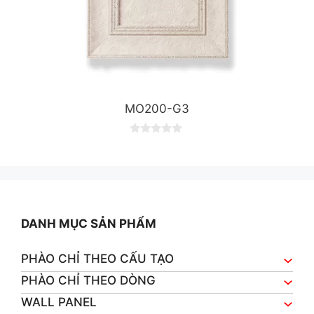
MO200-G3
0
o
u
t
o
f
5
DANH MỤC SẢN PHẨM
PHÀO CHỈ THEO CẤU TẠO
PHÀO CHỈ THEO DÒNG
WALL PANEL