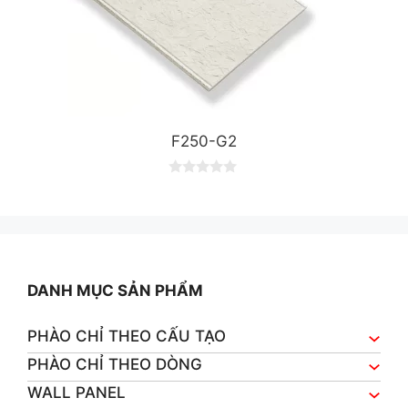
F250-G2
0
o
u
t
o
f
5
DANH MỤC SẢN PHẨM
PHÀO CHỈ THEO CẤU TẠO
PHÀO CHỈ THEO DÒNG
WALL PANEL