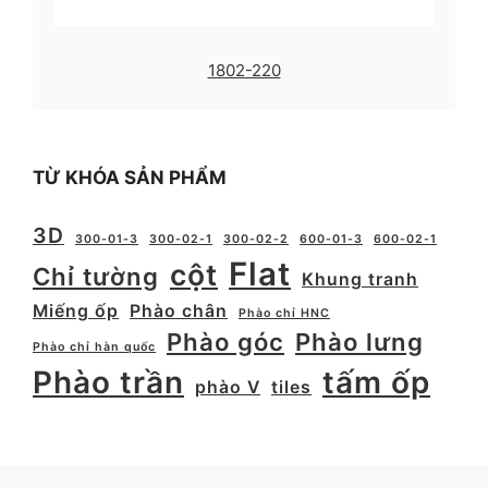
1802-220
TỪ KHÓA SẢN PHẨM
3D
300-01-3
300-02-1
300-02-2
600-01-3
600-02-1
Flat
cột
Chỉ tường
Khung tranh
Miếng ốp
Phào chân
Phào chỉ HNC
Phào góc
Phào lưng
Phào chỉ hàn quốc
Phào trần
tấm ốp
phào V
tiles