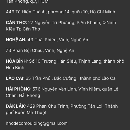
Tân Phong, q.7, HCM
449 Tô Hiến Thành, phường 14, quận 10, Hồ Chí Minh
CẦN THƠ
: 27 Nguyễn Tri Phương, P.An Khánh, Q.Ninh
Kiều,Tp.Cần Thơ
NGHỆ AN
: 43 Thái Phiên, Vinh, Nghệ An
73 Phan Bội Châu, Vinh, Nghệ An
HÒA BÌNH
: Số 10 Trương Hán Siêu, Thịnh Lang, thành phố
Hòa Bình
LÀO CAI
: 65 Trần Phú , Bắc Cường , thành phố Lào Cai
HẢI PHÒNG
: 576 Nguyễn Văn Linh, Vĩnh Niệm, quận Lê
Chân, Hải Phòng
ĐẮK LẮK
: 429 Phan Chu Trinh, Phường Tân Lợi, Thành
phố Buôn Mê Thuột
hncdecomoulding@gmail.com