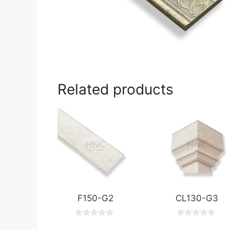
Related products
F150-G2
CL130-G3
0
0
o
o