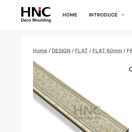
Skip
to
HOME
INTRODUCE
content
Home
/
DESIGN
/
FLAT
/
FLAT 60mm
/ F