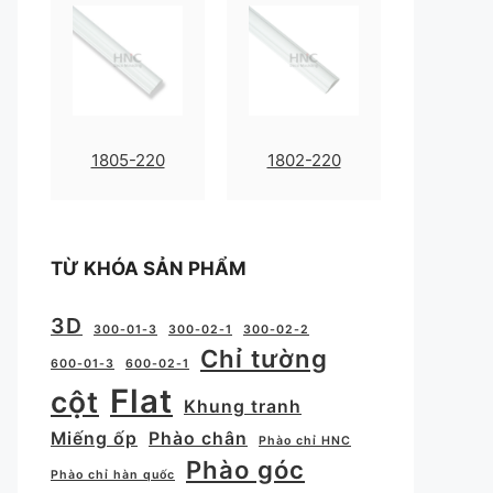
1805-220
1802-220
TỪ KHÓA SẢN PHẨM
3D
300-01-3
300-02-1
300-02-2
Chỉ tường
600-01-3
600-02-1
Flat
cột
Khung tranh
Miếng ốp
Phào chân
Phào chỉ HNC
Phào góc
Phào chỉ hàn quốc