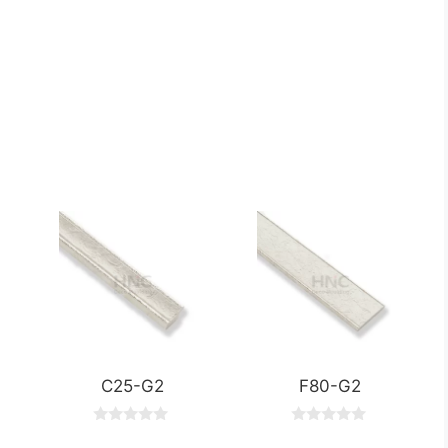
C25-G2
F80-G2
0
0
o
o