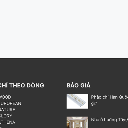
CHỈ THEO DÒNG
BÁO GIÁ
 WOOD
Phào chỉ Hàn Quố
 EUROPEAN
gì?
 NATURE
 GLORY
Nhà ở hướng Tây(
 ATHENA