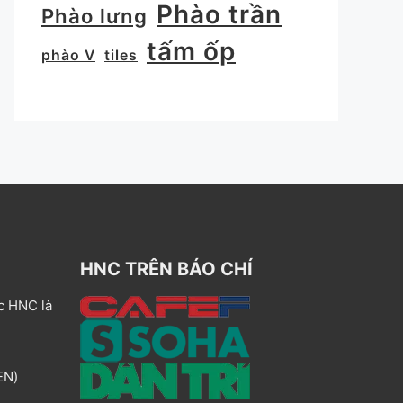
Phào trần
Phào lưng
tấm ốp
phào V
tiles
HNC TRÊN BÁO CHÍ
c HNC là
EN)