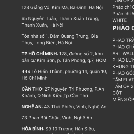
TẤM ỐP 
Phào chỉ
128 Giảng Võ, Kim Mã, Ba Đình, Hà Nội
Phào chỉ
65 Nguyễn Tuân, Thanh Xuân Trung,
WHITE
Thanh Xuân, Hà Nội
PHÀO 
Tòa nhà số 1, Đàm Quang Trung, Gia
PHÀO TR
Thụy, Long Biên, Hà Nội
PHÀO CH
ART WAL
TP.HỒ CHÍ MINH
: 128, đường số 2, khu
PHÀO LƯ
dân cư Kim Sơn, p. Tân Phong, q.7, HCM
KHUNG T
449 Tô Hiến Thành, phường 14, quận 10,
PHÀO GÓ
Hồ Chí Minh
TẤM FLA
TẤM ỐP 
CẦN THƠ
: 27 Nguyễn Tri Phương, P.An
CỘT
Khánh, Q.Ninh Kiều,Tp.Cần Thơ
MIẾNG Ố
NGHỆ AN
: 43 Thái Phiên, Vinh, Nghệ An
73 Phan Bội Châu, Vinh, Nghệ An
HÒA BÌNH
: Số 10 Trương Hán Siêu,