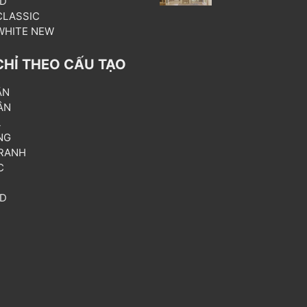
3D
 CLASSIC
 WHITE NEW
CHỈ THEO CẤU TẠO
ẦN
ÂN
L
NG
RANH
C
T
3D
P