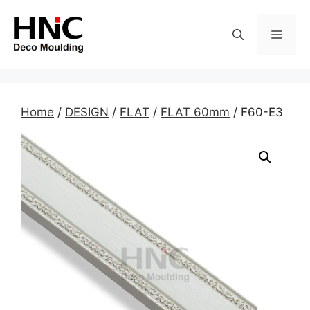
Skip
to
MEN
content
Home
/
DESIGN
/
FLAT
/
FLAT 60mm
/ F60-E3