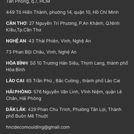
Tân Phong, q.7, HCM
449 Tô Hiến Thành, phường 14, quận 10, Hồ Chí Minh
CẦN THƠ
: 27 Nguyễn Tri Phương, P.An Khánh, Q.Ninh
Kiều,Tp.Cần Thơ
NGHỆ AN
: 43 Thái Phiên, Vinh, Nghệ An
73 Phan Bội Châu, Vinh, Nghệ An
HÒA BÌNH
: Số 10 Trương Hán Siêu, Thịnh Lang, thành phố
Hòa Bình
LÀO CAI
: 65 Trần Phú , Bắc Cường , thành phố Lào Cai
HẢI PHÒNG
: 576 Nguyễn Văn Linh, Vĩnh Niệm, quận Lê
Chân, Hải Phòng
ĐẮK LẮK
: 429 Phan Chu Trinh, Phường Tân Lợi, Thành
phố Buôn Mê Thuột
hncdecomoulding@gmail.com