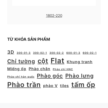
1802-220
TỪ KHÓA SẢN PHẨM
3D
300-01-3
300-02-1
300-02-2
600-01-3
600-02-1
Flat
cột
Chỉ tường
Khung tranh
Miếng ốp
Phào chân
Phào chỉ HNC
Phào góc
Phào lưng
Phào chỉ hàn quốc
Phào trần
tấm ốp
phào V
tiles