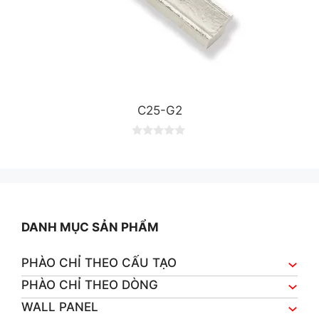
C25-G2
0
o
u
t
o
f
5
DANH MỤC SẢN PHẨM
PHÀO CHỈ THEO CẤU TẠO
PHÀO CHỈ THEO DÒNG
WALL PANEL