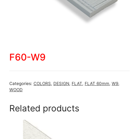
F60-W9
Categories:
COLORS
,
DESIGN
,
FLAT
,
FLAT 60mm
,
W9
,
WOOD
Related products