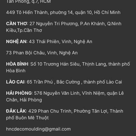
Tân Phong, q.7, HCM
449 Tô Hiến Thành, phường 14, quận 10, Hồ Chí Minh
CẦN THƠ
: 27 Nguyễn Tri Phương, P.An Khánh, Q.Ninh
Kiều,Tp.Cần Thơ
NGHỆ AN
: 43 Thái Phiên, Vinh, Nghệ An
73 Phan Bội Châu, Vinh, Nghệ An
HÒA BÌNH
: Số 10 Trương Hán Siêu, Thịnh Lang, thành phố
Hòa Bình
LÀO CAI
: 65 Trần Phú , Bắc Cường , thành phố Lào Cai
HẢI PHÒNG
: 576 Nguyễn Văn Linh, Vĩnh Niệm, quận Lê
Chân, Hải Phòng
ĐẮK LẮK
: 429 Phan Chu Trinh, Phường Tân Lợi, Thành
phố Buôn Mê Thuột
hncdecomoulding@gmail.com