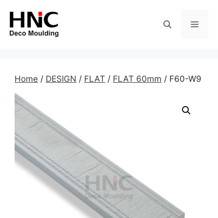
Skip
to
MEN
content
Home
/
DESIGN
/
FLAT
/
FLAT 60mm
/ F60-W9