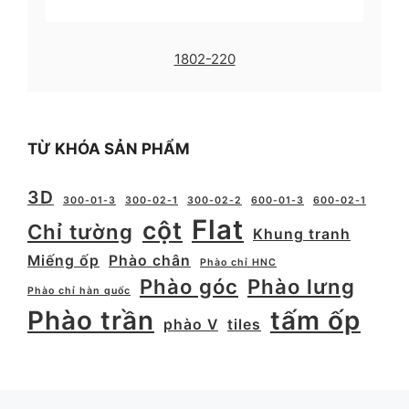
1802-220
TỪ KHÓA SẢN PHẨM
3D
300-01-3
300-02-1
300-02-2
600-01-3
600-02-1
Flat
cột
Chỉ tường
Khung tranh
Miếng ốp
Phào chân
Phào chỉ HNC
Phào góc
Phào lưng
Phào chỉ hàn quốc
Phào trần
tấm ốp
phào V
tiles