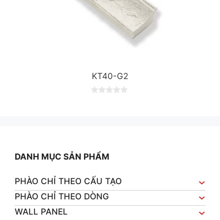
KT40-G2
0
o
u
t
o
f
5
DANH MỤC SẢN PHẨM
PHÀO CHỈ THEO CẤU TẠO
PHÀO CHỈ THEO DÒNG
WALL PANEL