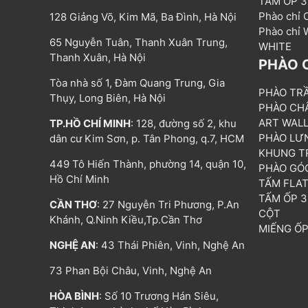
TẤM ỐP 
Phào chỉ
128 Giảng Võ, Kim Mã, Ba Đình, Hà Nội
Phào chỉ
65 Nguyễn Tuân, Thanh Xuân Trung,
WHITE
Thanh Xuân, Hà Nội
PHÀO 
Tòa nhà số 1, Đàm Quang Trung, Gia
PHÀO TR
Thụy, Long Biên, Hà Nội
PHÀO CH
ART WAL
TP.HỒ CHÍ MINH
: 128, đường số 2, khu
PHÀO LƯ
dân cư Kim Sơn, p. Tân Phong, q.7, HCM
KHUNG T
449 Tô Hiến Thành, phường 14, quận 10,
PHÀO GÓ
Hồ Chí Minh
TẤM FLA
TẤM ỐP 
CẦN THƠ
: 27 Nguyễn Tri Phương, P.An
CỘT
Khánh, Q.Ninh Kiều,Tp.Cần Thơ
MIẾNG Ố
NGHỆ AN
: 43 Thái Phiên, Vinh, Nghệ An
73 Phan Bội Châu, Vinh, Nghệ An
HÒA BÌNH
: Số 10 Trương Hán Siêu,