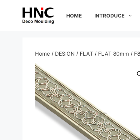
Skip
to
HOME
INTRODUCE
content
Home
/
DESIGN
/
FLAT
/
FLAT 80mm
/ F