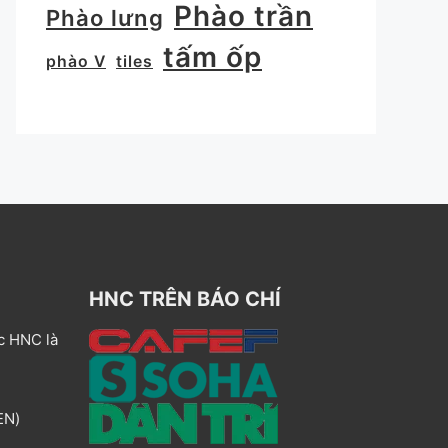
Phào trần
Phào lưng
tấm ốp
phào V
tiles
HNC TRÊN BÁO CHÍ
c HNC là
EN)