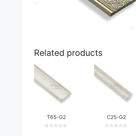
Related products
T65-G2
C25-G2
0
0
o
o