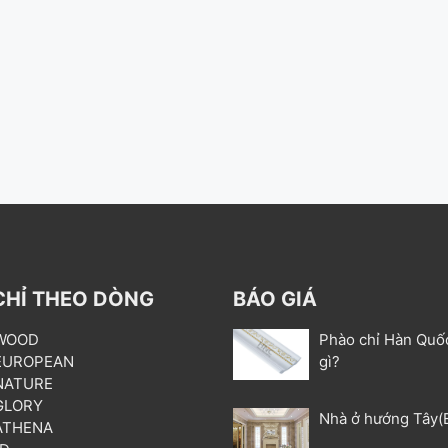
CHỈ THEO DÒNG
BÁO GIÁ
 WOOD
Phào chỉ Hàn Quố
 EUROPEAN
gì?
 NATURE
 GLORY
Nhà ở hướng Tây(
 ATHENA