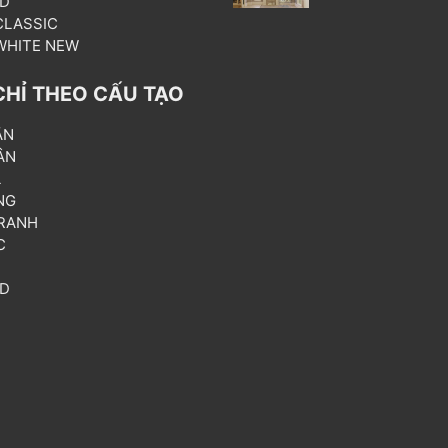
3D
 CLASSIC
 WHITE NEW
CHỈ THEO CẤU TẠO
ẦN
ÂN
L
NG
RANH
C
T
3D
P