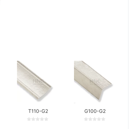
T110-G2
G100-G2
0
0
o
o