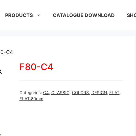
PRODUCTS
CATALOGUE DOWNLOAD
SH
80-C4
F80-C4
Categories:
C4
,
CLASSIC
,
COLORS
,
DESIGN
,
FLAT
,
FLAT 80mm