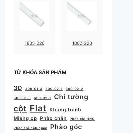
1805-220
1802-220
TỪ KHÓA SẢN PHẨM
3D
300-01-3
300-02-1
300-02-2
Chỉ tường
600-01-3
600-02-1
Flat
cột
Khung tranh
Miếng ốp
Phào chân
Phào chỉ HNC
Phào góc
Phào chỉ hàn quốc