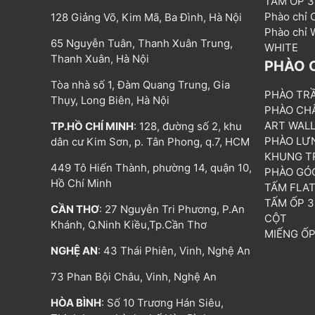
TẤM ỐP 
Phào chỉ
128 Giảng Võ, Kim Mã, Ba Đình, Hà Nội
Phào chỉ
65 Nguyễn Tuân, Thanh Xuân Trung,
WHITE
Thanh Xuân, Hà Nội
PHÀO 
Tòa nhà số 1, Đàm Quang Trung, Gia
PHÀO TR
Thụy, Long Biên, Hà Nội
PHÀO CH
ART WAL
TP.HỒ CHÍ MINH
: 128, đường số 2, khu
PHÀO LƯ
dân cư Kim Sơn, p. Tân Phong, q.7, HCM
KHUNG T
449 Tô Hiến Thành, phường 14, quận 10,
PHÀO GÓ
Hồ Chí Minh
TẤM FLA
TẤM ỐP 
CẦN THƠ
: 27 Nguyễn Tri Phương, P.An
CỘT
Khánh, Q.Ninh Kiều,Tp.Cần Thơ
MIẾNG Ố
NGHỆ AN
: 43 Thái Phiên, Vinh, Nghệ An
73 Phan Bội Châu, Vinh, Nghệ An
HÒA BÌNH
: Số 10 Trương Hán Siêu,