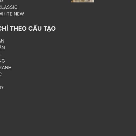
3D
 CLASSIC
 WHITE NEW
CHỈ THEO CẤU TẠO
ẦN
ÂN
L
NG
RANH
C
T
3D
P