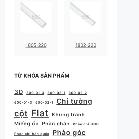
1805-220
1802-220
TỪ KHÓA SẢN PHẨM
3D
300-01-3
300-02-1
300-02-2
Chỉ tường
600-01-3
600-02-1
Flat
cột
Khung tranh
Miếng ốp
Phào chân
Phào chỉ HNC
Phào góc
Phào chỉ hàn quốc