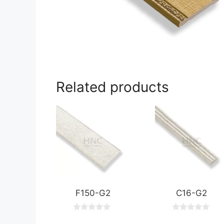
Related products
F150-G2
C16-G2
0
0
o
o