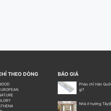
CHỈ THEO DÒNG
BÁO GIÁ
 WOOD
Phào chỉ Hàn Quố
 EUROPEAN
gì?
 NATURE
 GLORY
Nhà ở hướng Tây(
 ATHENA