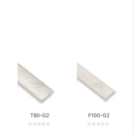
T80-G2
F100-G2
0
0
o
o