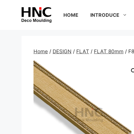
Skip
to
HOME
INTRODUCE
content
Home
/
DESIGN
/
FLAT
/
FLAT 80mm
/ F