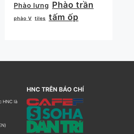
Phào trần
Phào lưng
tấm ốp
phào V
tiles
HNC TRÊN BÁO CHÍ
c HNC là
EN)