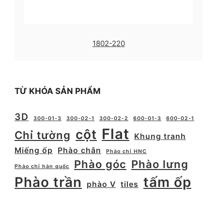
1802-220
TỪ KHÓA SẢN PHẨM
3D
300-01-3
300-02-1
300-02-2
600-01-3
600-02-1
Flat
cột
Chỉ tường
Khung tranh
Miếng ốp
Phào chân
Phào chỉ HNC
Phào góc
Phào lưng
Phào chỉ hàn quốc
Phào trần
tấm ốp
phào V
tiles