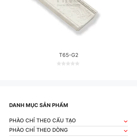
T65-G2
0
o
u
t
o
f
5
DANH MỤC SẢN PHẨM
PHÀO CHỈ THEO CẤU TẠO
PHÀO CHỈ THEO DÒNG