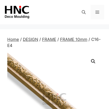
Skip
to
MEN
content
Home
/
DESIGN
/
FRAME
/
FRAME 10mm
/ C16-
E4