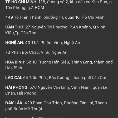
TP.HỒ CHÍ MINH
: 128, đường số 2, khu dân cư Kim Sơn, p.
Tân Phong, q.7, HCM
449 Tô Hiến Thành, phường 14, quận 10, Hồ Chí Minh
CẦN THƠ
: 27 Nguyễn Tri Phương, P.An Khánh, Q.Ninh
Kiều,Tp.Cần Thơ
NGHỆ AN
: 43 Thái Phiên, Vinh, Nghệ An
73 Phan Bội Châu, Vinh, Nghệ An
HÒA BÌNH
: Số 10 Trương Hán Siêu, Thịnh Lang, thành phố
Hòa Bình
LÀO CAI
: 65 Trần Phú , Bắc Cường , thành phố Lào Cai
HẢI PHÒNG
: 576 Nguyễn Văn Linh, Vĩnh Niệm, quận Lê
Chân, Hải Phòng
ĐẮK LẮK
: 429 Phan Chu Trinh, Phường Tân Lợi, Thành
phố Buôn Mê Thuột