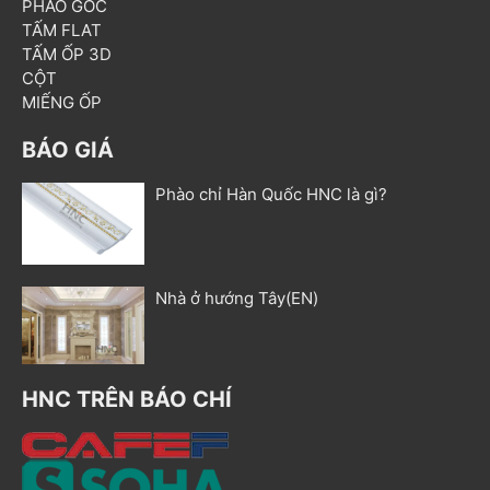
PHÀO GÓC
TẤM FLAT
TẤM ỐP 3D
CỘT
MIẾNG ỐP
BÁO GIÁ
Phào chỉ Hàn Quốc HNC là gì?
Nhà ở hướng Tây(EN)
HNC TRÊN BÁO CHÍ