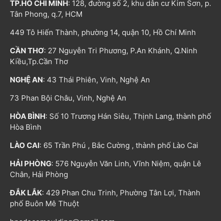
TP.HỒ CHÍ MINH
: 128, đường số 2, khu dân cư Kim Sơn, p.
Tân Phong, q.7, HCM
449 Tô Hiến Thành, phường 14, quận 10, Hồ Chí Minh
CẦN THƠ
: 27 Nguyễn Tri Phương, P.An Khánh, Q.Ninh
Kiều,Tp.Cần Thơ
NGHỆ AN
: 43 Thái Phiên, Vinh, Nghệ An
73 Phan Bội Châu, Vinh, Nghệ An
HÒA BÌNH
: Số 10 Trương Hán Siêu, Thịnh Lang, thành phố
Hòa Bình
LÀO CAI
: 65 Trần Phú , Bắc Cường , thành phố Lào Cai
HẢI PHÒNG
: 576 Nguyễn Văn Linh, Vĩnh Niệm, quận Lê
Chân, Hải Phòng
ĐẮK LẮK
: 429 Phan Chu Trinh, Phường Tân Lợi, Thành
phố Buôn Mê Thuột