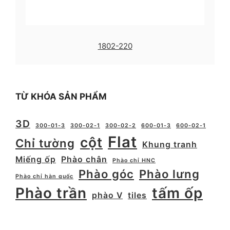
1802-220
TỪ KHÓA SẢN PHẨM
3D
300-01-3
300-02-1
300-02-2
600-01-3
600-02-1
Flat
cột
Chỉ tường
Khung tranh
Miếng ốp
Phào chân
Phào chỉ HNC
Phào góc
Phào lưng
Phào chỉ hàn quốc
Phào trần
tấm ốp
phào V
tiles