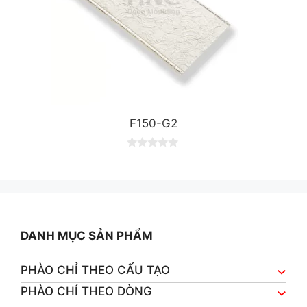
F150-G2
0
o
u
t
o
f
5
DANH MỤC SẢN PHẨM
PHÀO CHỈ THEO CẤU TẠO
PHÀO CHỈ THEO DÒNG