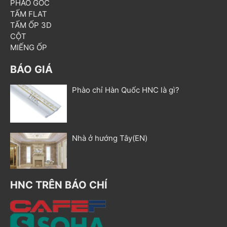
PHÀO GÓC
TẤM FLAT
TẤM ỐP 3D
CỘT
MIẾNG ỐP
BÁO GIÁ
Phào chỉ Hàn Quốc HNC là gì?
Nhà ở hướng Tây(EN)
HNC TRÊN BÁO CHÍ