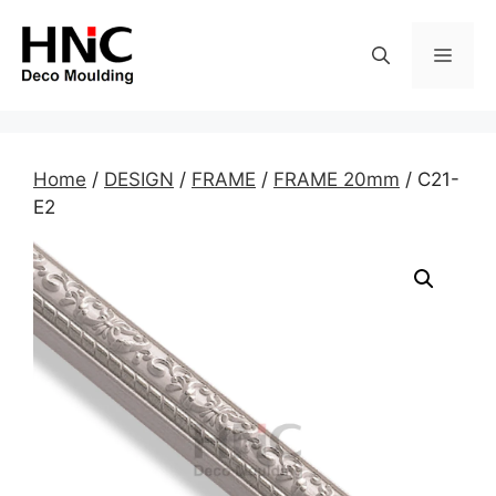
Skip
to
MEN
content
Home
/
DESIGN
/
FRAME
/
FRAME 20mm
/ C21-
E2