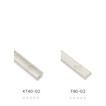
KT40-G2
F80-G2
0
0
o
o