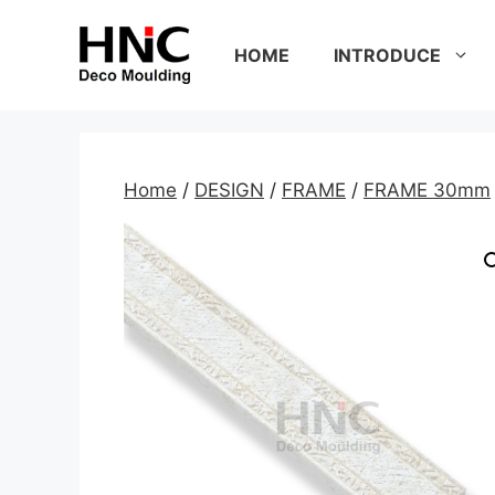
Skip
to
HOME
INTRODUCE
content
Home
/
DESIGN
/
FRAME
/
FRAME 30mm