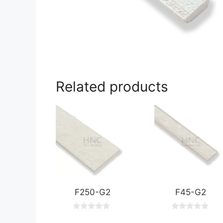
Related products
F250-G2
F45-G2
0
0
o
o