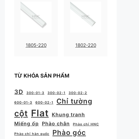
1805-220
1802-220
TỪ KHÓA SẢN PHẨM
3D
300-01-3
300-02-1
300-02-2
Chỉ tường
600-01-3
600-02-1
Flat
cột
Khung tranh
Miếng ốp
Phào chân
Phào chỉ HNC
Phào góc
Phào chỉ hàn quốc