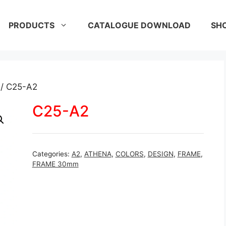
PRODUCTS
CATALOGUE DOWNLOAD
SH
/ C25-A2
C25-A2
Categories:
A2
,
ATHENA
,
COLORS
,
DESIGN
,
FRAME
,
FRAME 30mm