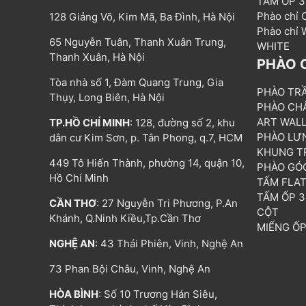
TẤM ỐP 
Phào chỉ
128 Giảng Võ, Kim Mã, Ba Đình, Hà Nội
Phào chỉ
65 Nguyễn Tuân, Thanh Xuân Trung,
WHITE
Thanh Xuân, Hà Nội
PHÀO 
Tòa nhà số 1, Đàm Quang Trung, Gia
PHÀO TR
Thụy, Long Biên, Hà Nội
PHÀO CH
ART WAL
TP.HỒ CHÍ MINH
: 128, đường số 2, khu
PHÀO LƯ
dân cư Kim Sơn, p. Tân Phong, q.7, HCM
KHUNG T
449 Tô Hiến Thành, phường 14, quận 10,
PHÀO GÓ
Hồ Chí Minh
TẤM FLA
TẤM ỐP 
CẦN THƠ
: 27 Nguyễn Tri Phương, P.An
CỘT
Khánh, Q.Ninh Kiều,Tp.Cần Thơ
MIẾNG Ố
NGHỆ AN
: 43 Thái Phiên, Vinh, Nghệ An
73 Phan Bội Châu, Vinh, Nghệ An
HÒA BÌNH
: Số 10 Trương Hán Siêu,