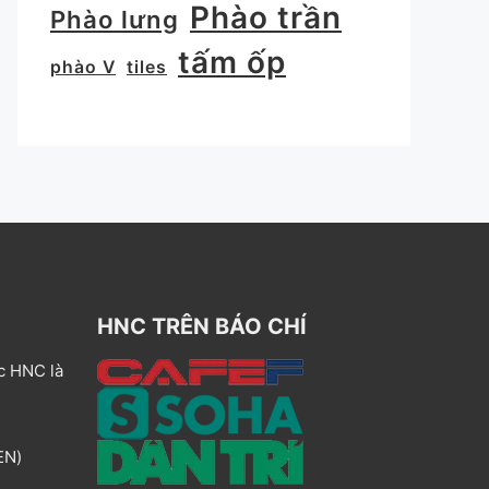
Phào trần
Phào lưng
tấm ốp
phào V
tiles
HNC TRÊN BÁO CHÍ
c HNC là
EN)