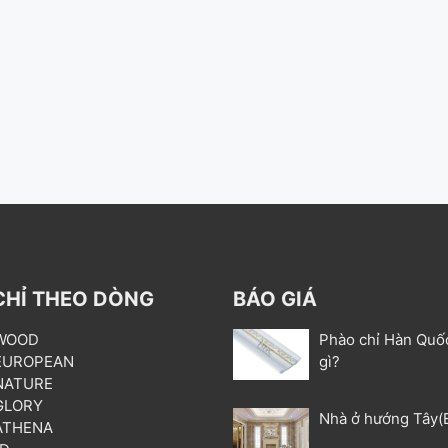
CHỈ THEO DÒNG
BÁO GIÁ
 WOOD
Phào chỉ Hàn Quố
 EUROPEAN
gì?
 NATURE
 GLORY
Nhà ở hướng Tây(
 ATHENA