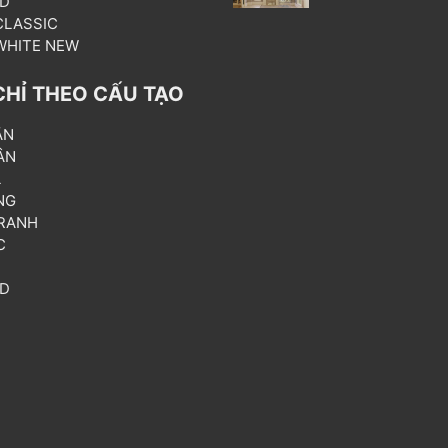
3D
 CLASSIC
 WHITE NEW
CHỈ THEO CẤU TẠO
ẦN
ÂN
L
NG
RANH
C
T
3D
P