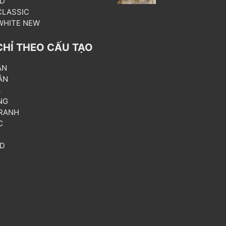
3D
 CLASSIC
 WHITE NEW
CHỈ THEO CẤU TẠO
ẦN
ÂN
L
NG
RANH
C
T
3D
P