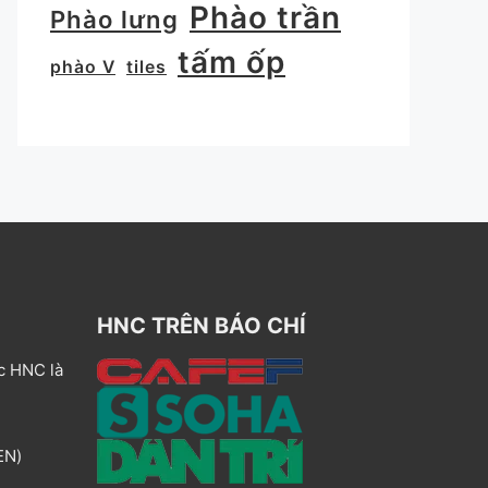
Phào trần
Phào lưng
tấm ốp
phào V
tiles
HNC TRÊN BÁO CHÍ
c HNC là
EN)