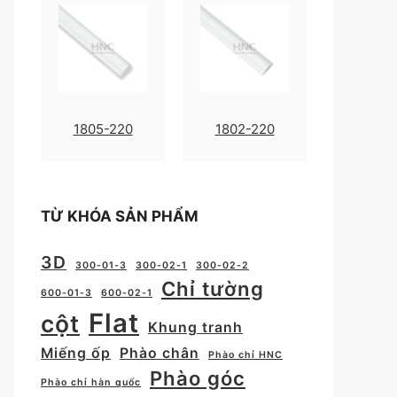
1805-220
1802-220
TỪ KHÓA SẢN PHẨM
3D
300-01-3
300-02-1
300-02-2
Chỉ tường
600-01-3
600-02-1
Flat
cột
Khung tranh
Miếng ốp
Phào chân
Phào chỉ HNC
Phào góc
Phào chỉ hàn quốc