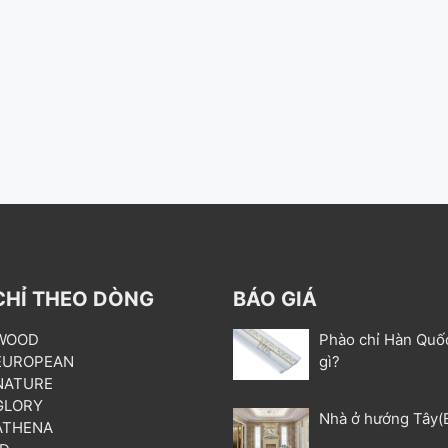
CHỈ THEO DÒNG
BÁO GIÁ
 WOOD
Phào chỉ Hàn Quố
 EUROPEAN
gì?
 NATURE
 GLORY
Nhà ở hướng Tây(
 ATHENA