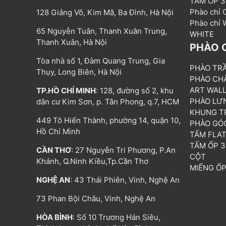
TẤM ỐP 
Phào chỉ
128 Giảng Võ, Kim Mã, Ba Đình, Hà Nội
Phào chỉ
65 Nguyễn Tuân, Thanh Xuân Trung,
WHITE
Thanh Xuân, Hà Nội
PHÀO 
Tòa nhà số 1, Đàm Quang Trung, Gia
PHÀO TR
Thụy, Long Biên, Hà Nội
PHÀO CH
ART WAL
TP.HỒ CHÍ MINH
: 128, đường số 2, khu
PHÀO LƯ
dân cư Kim Sơn, p. Tân Phong, q.7, HCM
KHUNG T
449 Tô Hiến Thành, phường 14, quận 10,
PHÀO GÓ
Hồ Chí Minh
TẤM FLA
TẤM ỐP 
CẦN THƠ
: 27 Nguyễn Tri Phương, P.An
CỘT
Khánh, Q.Ninh Kiều,Tp.Cần Thơ
MIẾNG Ố
NGHỆ AN
: 43 Thái Phiên, Vinh, Nghệ An
73 Phan Bội Châu, Vinh, Nghệ An
HÒA BÌNH
: Số 10 Trương Hán Siêu,