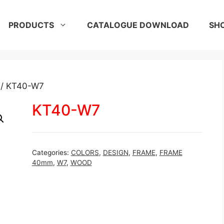
PRODUCTS
CATALOGUE DOWNLOAD
SH
/ KT40-W7
KT40-W7
Categories:
COLORS
,
DESIGN
,
FRAME
,
FRAME
40mm
,
W7
,
WOOD