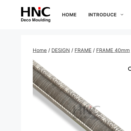
Skip
to
HOME
INTRODUCE
content
Home
/
DESIGN
/
FRAME
/
FRAME 40mm