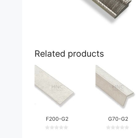
Related products
F200-G2
G70-G2
0
0
o
o