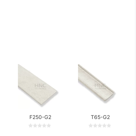
F250-G2
T65-G2
0
0
o
o