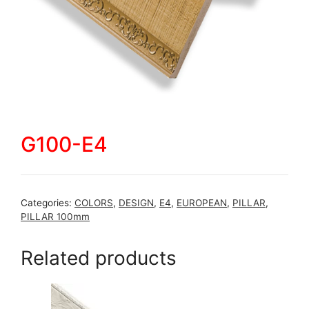
G100-E4
Categories:
COLORS
,
DESIGN
,
E4
,
EUROPEAN
,
PILLAR
,
PILLAR 100mm
Related products