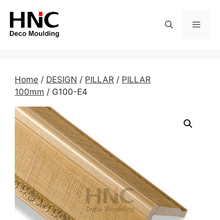
Skip
to
MEN
content
Home
/
DESIGN
/
PILLAR
/
PILLAR
100mm
/ G100-E4