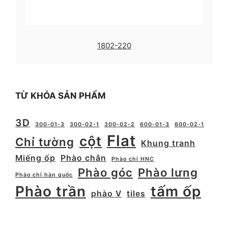
1802-220
TỪ KHÓA SẢN PHẨM
3D
300-01-3
300-02-1
300-02-2
600-01-3
600-02-1
Flat
cột
Chỉ tường
Khung tranh
Miếng ốp
Phào chân
Phào chỉ HNC
Phào góc
Phào lưng
Phào chỉ hàn quốc
Phào trần
tấm ốp
phào V
tiles