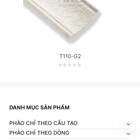
T110-G2
0
o
u
t
o
f
5
DANH MỤC SẢN PHẨM
PHÀO CHỈ THEO CẤU TẠO
PHÀO CHỈ THEO DÒNG