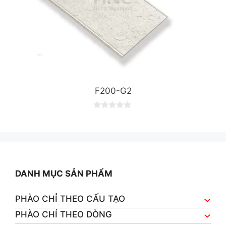
F200-G2
0
o
u
t
o
f
5
DANH MỤC SẢN PHẨM
PHÀO CHỈ THEO CẤU TẠO
PHÀO CHỈ THEO DÒNG