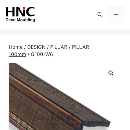
Skip
to
MEN
content
Home
/
DESIGN
/
PILLAR
/
PILLAR
100mm
/ G100-W6