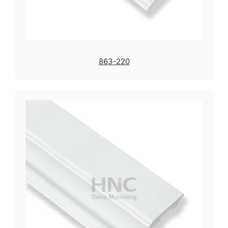
863-220