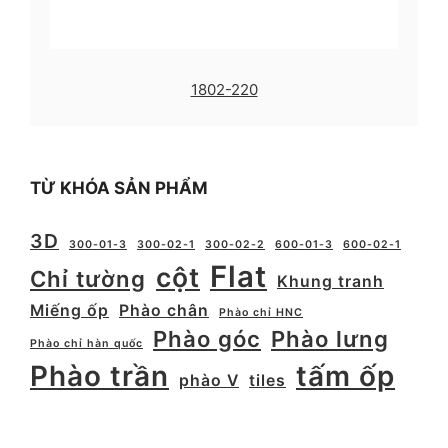
1802-220
TỪ KHÓA SẢN PHẨM
3D
300-01-3
300-02-1
300-02-2
600-01-3
600-02-1
Flat
cột
Chỉ tường
Khung tranh
Miếng ốp
Phào chân
Phào chỉ HNC
Phào góc
Phào lưng
Phào chỉ hàn quốc
Phào trần
tấm ốp
phào V
tiles