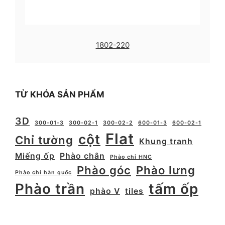
1802-220
TỪ KHÓA SẢN PHẨM
3D
300-01-3
300-02-1
300-02-2
600-01-3
600-02-1
Flat
cột
Chỉ tường
Khung tranh
Miếng ốp
Phào chân
Phào chỉ HNC
Phào góc
Phào lưng
Phào chỉ hàn quốc
Phào trần
tấm ốp
phào V
tiles