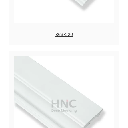
863-220