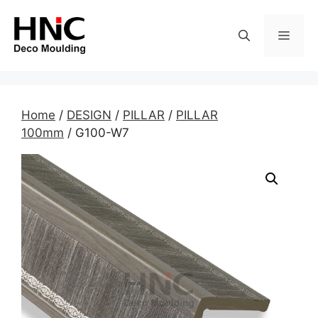
Skip
to
MEN
content
Home
/
DESIGN
/
PILLAR
/
PILLAR
100mm
/ G100-W7