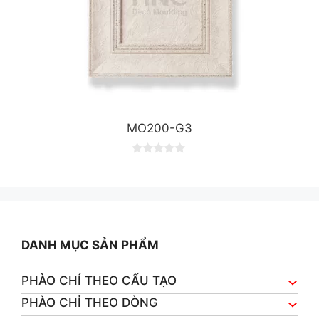
MO200-G3
0
o
u
t
o
f
5
DANH MỤC SẢN PHẨM
PHÀO CHỈ THEO CẤU TẠO
PHÀO CHỈ THEO DÒNG