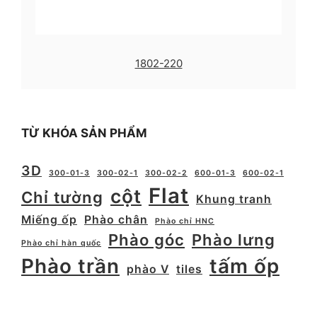
1802-220
TỪ KHÓA SẢN PHẨM
3D
300-01-3
300-02-1
300-02-2
600-01-3
600-02-1
Flat
cột
Chỉ tường
Khung tranh
Miếng ốp
Phào chân
Phào chỉ HNC
Phào góc
Phào lưng
Phào chỉ hàn quốc
Phào trần
tấm ốp
phào V
tiles