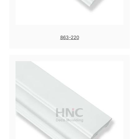
863-220