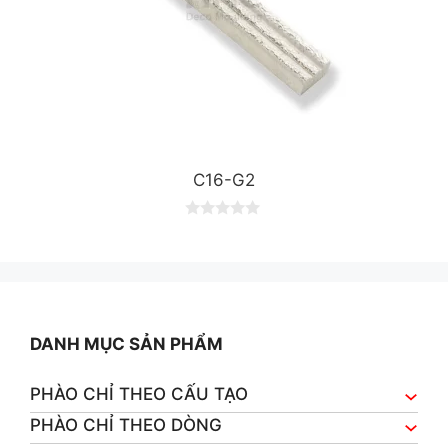
C16-G2
0
o
u
t
o
f
5
DANH MỤC SẢN PHẨM
PHÀO CHỈ THEO CẤU TẠO
PHÀO CHỈ THEO DÒNG