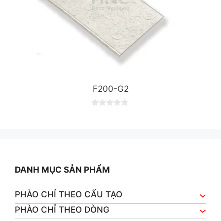
F200-G2
0
o
u
t
o
f
5
DANH MỤC SẢN PHẨM
PHÀO CHỈ THEO CẤU TẠO
PHÀO CHỈ THEO DÒNG