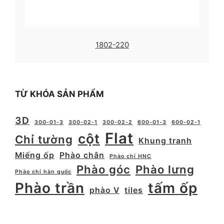
1802-220
TỪ KHÓA SẢN PHẨM
3D
300-01-3
300-02-1
300-02-2
600-01-3
600-02-1
Flat
cột
Chỉ tường
Khung tranh
Miếng ốp
Phào chân
Phào chỉ HNC
Phào góc
Phào lưng
Phào chỉ hàn quốc
Phào trần
tấm ốp
phào V
tiles