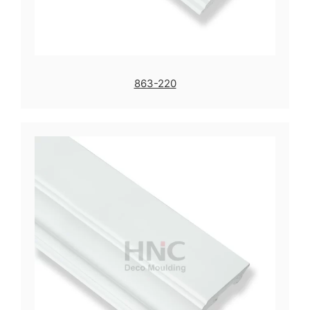
863-220