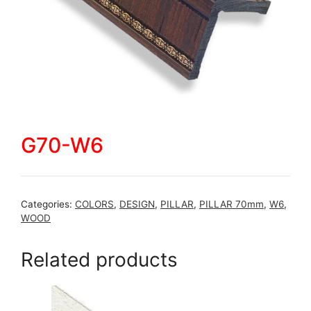
G70-W6
Categories:
COLORS
,
DESIGN
,
PILLAR
,
PILLAR 70mm
,
W6
,
WOOD
Related products