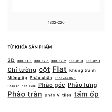
1802-220
TỪ KHÓA SẢN PHẨM
3D
300-01-3
300-02-1
300-02-2
600-01-3
600-02-1
Flat
cột
Chỉ tường
Khung tranh
Miếng ốp
Phào chân
Phào chỉ HNC
Phào góc
Phào lưng
Phào chỉ hàn quốc
Phào trần
tấm ốp
phào V
tiles