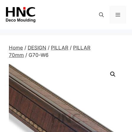
Skip
to
MEN
content
Home
/
DESIGN
/
PILLAR
/
PILLAR
70mm
/ G70-W6