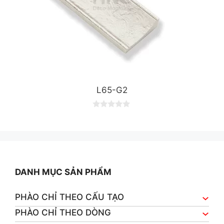
L65-G2
0
o
u
t
o
f
5
DANH MỤC SẢN PHẨM
PHÀO CHỈ THEO CẤU TẠO
PHÀO CHỈ THEO DÒNG