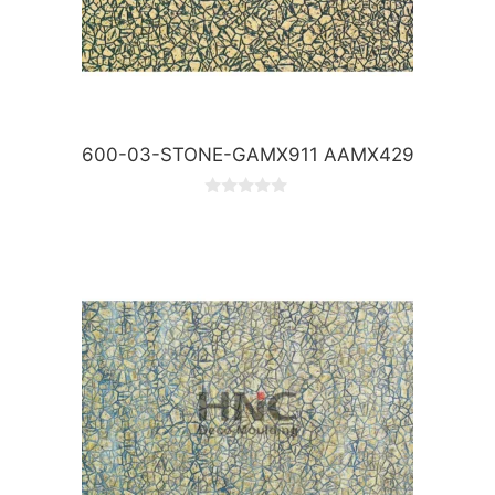
600-03-STONE-GAMX911 AAMX429
0
o
u
t
o
f
5