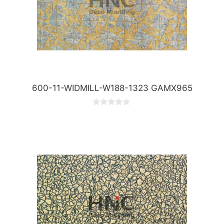
600-11-WIDMILL-W188-1323 GAMX965
0
o
u
t
o
f
5