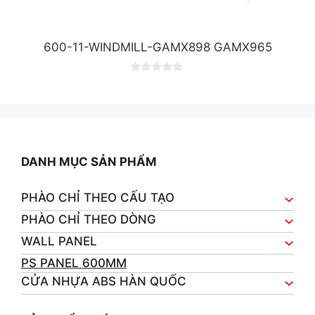
600-11-WINDMILL-GAMX898 GAMX965
0
o
u
t
o
f
5
DANH MỤC SẢN PHẨM
PHÀO CHỈ THEO CẤU TẠO
PHÀO CHỈ THEO DÒNG
WALL PANEL
PS PANEL 600MM
CỬA NHỰA ABS HÀN QUỐC