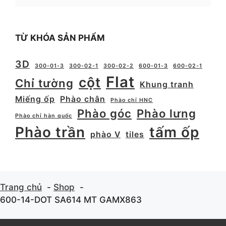
TỪ KHÓA SẢN PHẨM
3D
300-01-3
300-02-1
300-02-2
600-01-3
600-02-1
Flat
cột
Chỉ tường
Khung tranh
Miếng ốp
Phào chân
Phào chỉ HNC
Phào góc
Phào lưng
Phào chỉ hàn quốc
Phào trần
tấm ốp
phào V
tiles
Trang chủ
Shop
600-14-DOT SA614 MT GAMX863