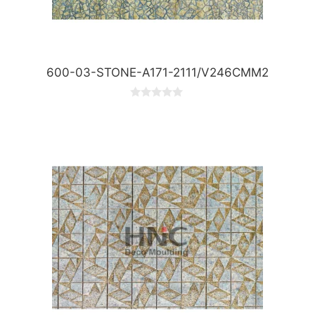
600-03-STONE-A171-2111/V246CMM2
0
o
u
t
o
f
5