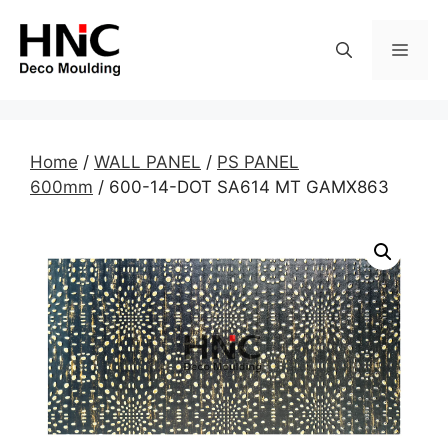
Skip
to
MEN
content
Home
/
WALL PANEL
/
PS PANEL
600mm
/ 600-14-DOT SA614 MT GAMX863