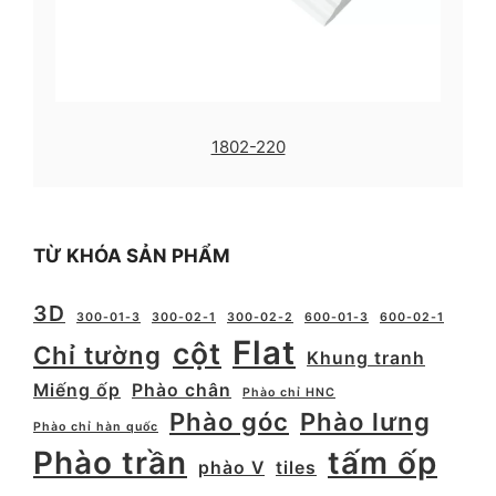
1802-220
TỪ KHÓA SẢN PHẨM
3D
300-01-3
300-02-1
300-02-2
600-01-3
600-02-1
Flat
cột
Chỉ tường
Khung tranh
Miếng ốp
Phào chân
Phào chỉ HNC
Phào góc
Phào lưng
Phào chỉ hàn quốc
Phào trần
tấm ốp
phào V
tiles