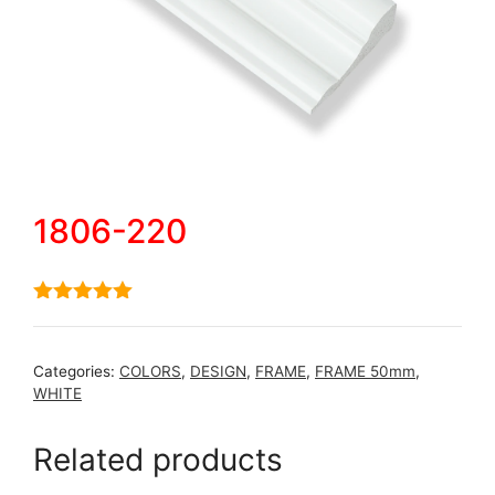
1806-220
5.00
out of
5
Categories:
COLORS
,
DESIGN
,
FRAME
,
FRAME 50mm
,
WHITE
Related products