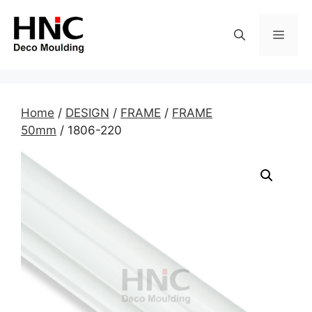
Skip
to
MEN
content
Home
/
DESIGN
/
FRAME
/
FRAME
50mm
/ 1806-220