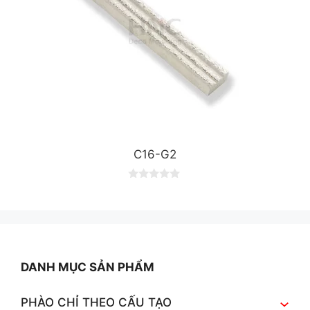
C16-G2
0
o
u
t
o
f
5
DANH MỤC SẢN PHẨM
PHÀO CHỈ THEO CẤU TẠO