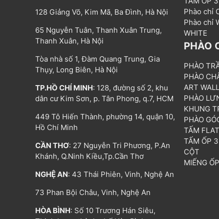
TẤM ỐP 
Phào chỉ
128 Giảng Võ, Kim Mã, Ba Đình, Hà Nội
Phào chỉ
65 Nguyễn Tuân, Thanh Xuân Trung,
WHITE
Thanh Xuân, Hà Nội
PHÀO 
Tòa nhà số 1, Đàm Quang Trung, Gia
PHÀO TR
Thụy, Long Biên, Hà Nội
PHÀO CH
ART WAL
TP.HỒ CHÍ MINH
: 128, đường số 2, khu
PHÀO LƯ
dân cư Kim Sơn, p. Tân Phong, q.7, HCM
KHUNG T
449 Tô Hiến Thành, phường 14, quận 10,
PHÀO GÓ
Hồ Chí Minh
TẤM FLA
TẤM ỐP 
CẦN THƠ
: 27 Nguyễn Tri Phương, P.An
CỘT
Khánh, Q.Ninh Kiều,Tp.Cần Thơ
MIẾNG Ố
NGHỆ AN
: 43 Thái Phiên, Vinh, Nghệ An
73 Phan Bội Châu, Vinh, Nghệ An
HÒA BÌNH
: Số 10 Trương Hán Siêu,