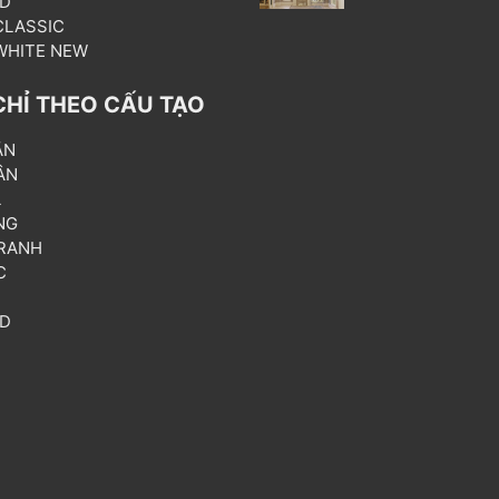
3D
 CLASSIC
 WHITE NEW
CHỈ THEO CẤU TẠO
ẦN
ÂN
L
NG
RANH
C
T
3D
P