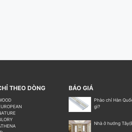
CHỈ THEO DÒNG
BÁO GIÁ
 WOOD
Phào chỉ Hàn Quố
 EUROPEAN
gì?
 NATURE
 GLORY
Nhà ở hướng Tây(
 ATHENA