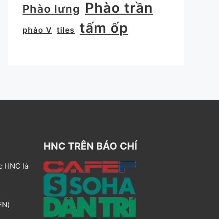
Phào trần
Phào lưng
tấm ốp
phào V
tiles
HNC TRÊN BÁO CHÍ
c HNC là
EN)