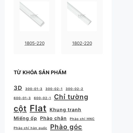
1805-220
1802-220
TỪ KHÓA SẢN PHẨM
3D
300-01-3
300-02-1
300-02-2
Chỉ tường
600-01-3
600-02-1
Flat
cột
Khung tranh
Miếng ốp
Phào chân
Phào chỉ HNC
Phào góc
Phào chỉ hàn quốc