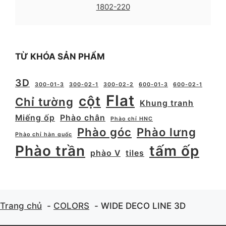
1802-220
TỪ KHÓA SẢN PHẨM
3D
300-01-3
300-02-1
300-02-2
600-01-3
600-02-1
Flat
cột
Chỉ tường
Khung tranh
Miếng ốp
Phào chân
Phào chỉ HNC
Phào góc
Phào lưng
Phào chỉ hàn quốc
Phào trần
tấm ốp
phào V
tiles
Trang chủ
COLORS
WIDE DECO LINE 3D