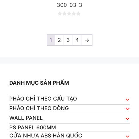
300-03-3
0
o
u
t
o
1
2
3
4
→
f
5
DANH MỤC SẢN PHẨM
PHÀO CHỈ THEO CẤU TẠO
PHÀO CHỈ THEO DÒNG
WALL PANEL
PS PANEL 600MM
CỬA NHỰA ABS HÀN QUỐC