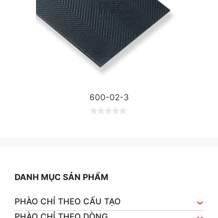
600-02-3
0
o
u
t
o
f
5
DANH MỤC SẢN PHẨM
PHÀO CHỈ THEO CẤU TẠO
PHÀO CHỈ THEO DÒNG