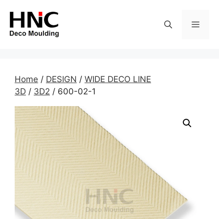
Skip
to
MEN
content
Home
/
DESIGN
/
WIDE DECO LINE
3D
/
3D2
/ 600-02-1