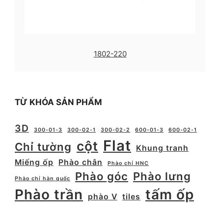
1802-220
TỪ KHÓA SẢN PHẨM
3D
300-01-3
300-02-1
300-02-2
600-01-3
600-02-1
Flat
cột
Chỉ tường
Khung tranh
Miếng ốp
Phào chân
Phào chỉ HNC
Phào góc
Phào lưng
Phào chỉ hàn quốc
Phào trần
tấm ốp
phào V
tiles