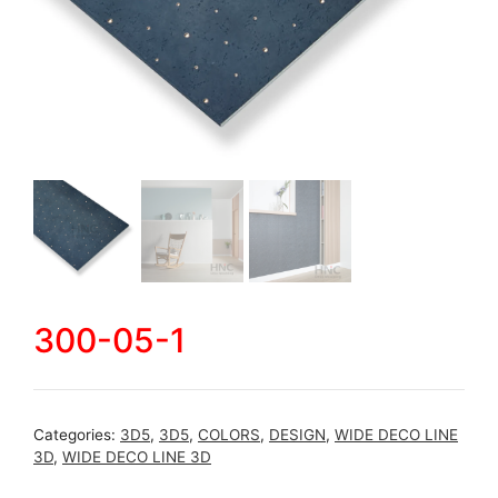
300-05-1
Categories:
3D5
,
3D5
,
COLORS
,
DESIGN
,
WIDE DECO LINE
3D
,
WIDE DECO LINE 3D