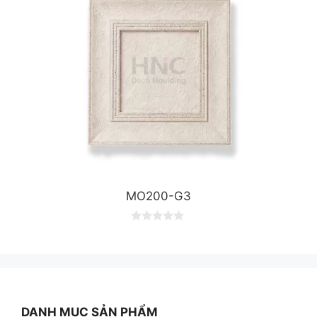
MO200-G3
0
o
u
t
o
f
5
DANH MỤC SẢN PHẨM