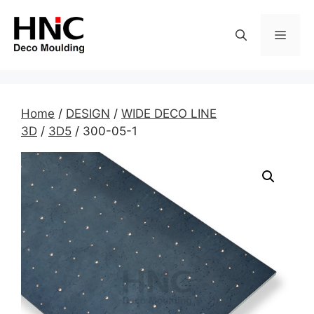
Skip
to
MEN
content
Home
/
DESIGN
/
WIDE DECO LINE
3D
/
3D5
/ 300-05-1