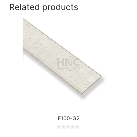
Related products
F100-G2
0