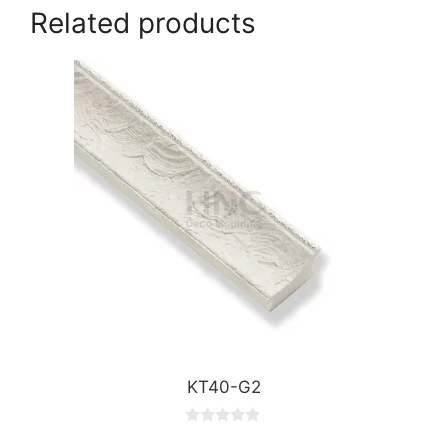
Related products
KT40-G2
0