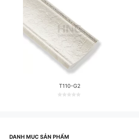
T110-G2
0
o
u
t
o
f
5
DANH MỤC SẢN PHẨM