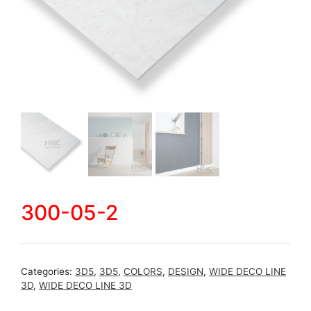
300-05-2
Categories:
3D5
,
3D5
,
COLORS
,
DESIGN
,
WIDE DECO LINE
3D
,
WIDE DECO LINE 3D