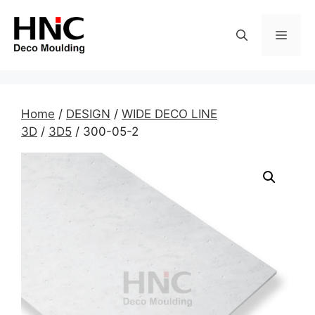
Skip
to
MEN
content
Home
/
DESIGN
/
WIDE DECO LINE
3D
/
3D5
/ 300-05-2