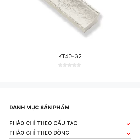
KT40-G2
0
o
u
t
o
f
5
DANH MỤC SẢN PHẨM
PHÀO CHỈ THEO CẤU TẠO
PHÀO CHỈ THEO DÒNG