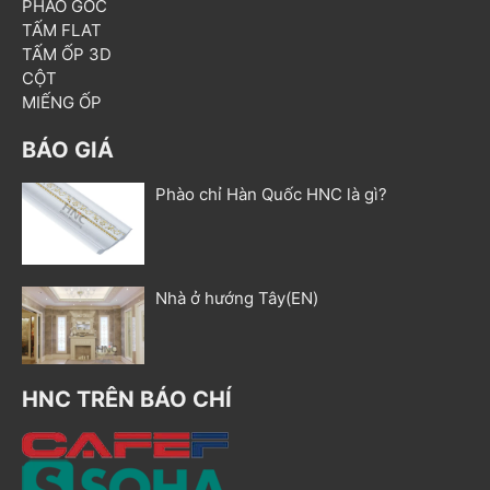
PHÀO GÓC
TẤM FLAT
TẤM ỐP 3D
CỘT
MIẾNG ỐP
BÁO GIÁ
Phào chỉ Hàn Quốc HNC là gì?
Nhà ở hướng Tây(EN)
HNC TRÊN BÁO CHÍ