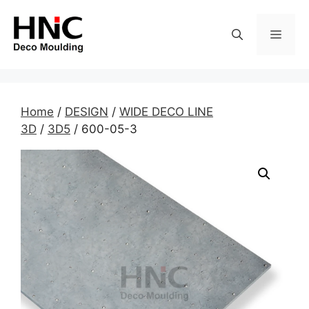
Skip
to
MEN
content
Home
/
DESIGN
/
WIDE DECO LINE
3D
/
3D5
/ 600-05-3