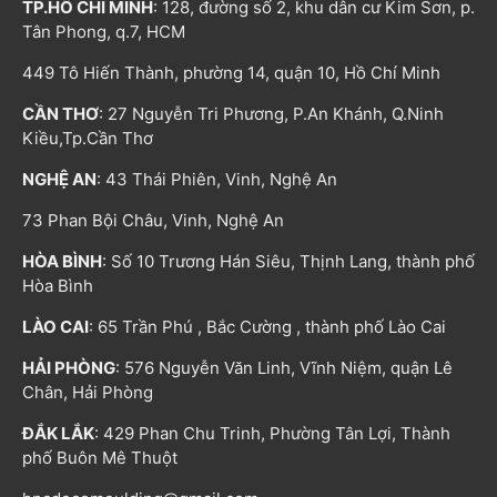
TP.HỒ CHÍ MINH
: 128, đường số 2, khu dân cư Kim Sơn, p.
Tân Phong, q.7, HCM
449 Tô Hiến Thành, phường 14, quận 10, Hồ Chí Minh
CẦN THƠ
: 27 Nguyễn Tri Phương, P.An Khánh, Q.Ninh
Kiều,Tp.Cần Thơ
NGHỆ AN
: 43 Thái Phiên, Vinh, Nghệ An
73 Phan Bội Châu, Vinh, Nghệ An
HÒA BÌNH
: Số 10 Trương Hán Siêu, Thịnh Lang, thành phố
Hòa Bình
LÀO CAI
: 65 Trần Phú , Bắc Cường , thành phố Lào Cai
HẢI PHÒNG
: 576 Nguyễn Văn Linh, Vĩnh Niệm, quận Lê
Chân, Hải Phòng
ĐẮK LẮK
: 429 Phan Chu Trinh, Phường Tân Lợi, Thành
phố Buôn Mê Thuột