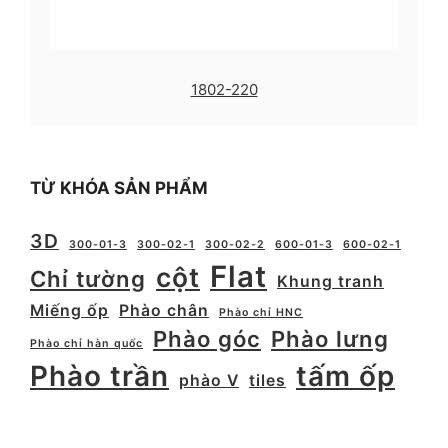
1802-220
TỪ KHÓA SẢN PHẨM
3D
300-01-3
300-02-1
300-02-2
600-01-3
600-02-1
Flat
cột
Chỉ tường
Khung tranh
Miếng ốp
Phào chân
Phào chỉ HNC
Phào góc
Phào lưng
Phào chỉ hàn quốc
Phào trần
tấm ốp
phào V
tiles