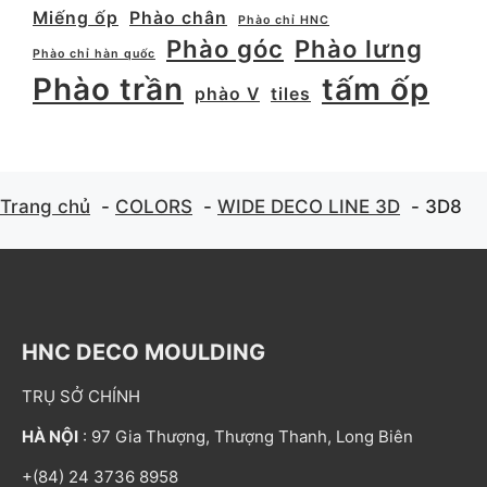
Miếng ốp
Phào chân
Phào chỉ HNC
Phào góc
Phào lưng
Phào chỉ hàn quốc
Phào trần
tấm ốp
phào V
tiles
Trang chủ
COLORS
WIDE DECO LINE 3D
3D8
HNC DECO MOULDING
TRỤ SỞ CHÍNH
HÀ NỘI
: 97 Gia Thượng, Thượng Thanh, Long Biên
+(84) 24 3736 8958