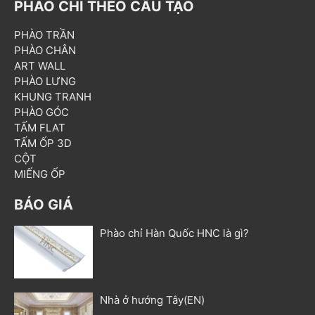
PHÀO CHỈ THEO CẤU TẠO
PHÀO TRẦN
PHÀO CHÂN
ART WALL
PHÀO LƯNG
KHUNG TRANH
PHÀO GÓC
TẤM FLAT
TẤM ỐP 3D
CỘT
MIẾNG ỐP
BÁO GIÁ
Phào chỉ Hàn Quốc HNC là gì?
Nhà ở hướng Tây(EN)