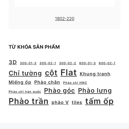
1802-220
TỪ KHÓA SẢN PHẨM
3D
300-01-3
300-02-1
300-02-2
600-01-3
600-02-1
Flat
cột
Chỉ tường
Khung tranh
Miếng ốp
Phào chân
Phào chỉ HNC
Phào góc
Phào lưng
Phào chỉ hàn quốc
Phào trần
tấm ốp
phào V
tiles