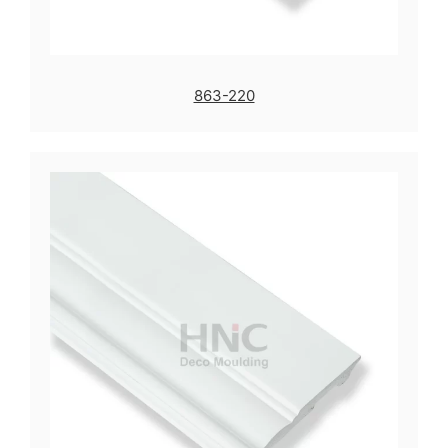
863-220