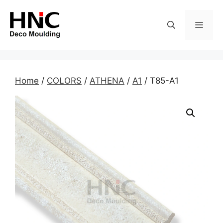
Skip
to
MEN
content
Home
/
COLORS
/
ATHENA
/
A1
/ T85-A1