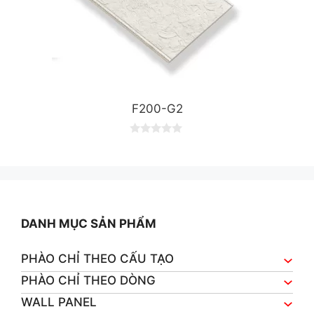
F200-G2
0
o
u
t
o
f
5
DANH MỤC SẢN PHẨM
PHÀO CHỈ THEO CẤU TẠO
PHÀO CHỈ THEO DÒNG
WALL PANEL