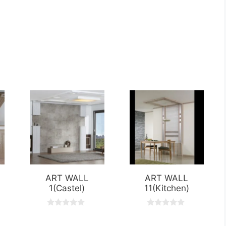
ART WALL
ART WALL
1(Castel)
11(Kitchen)
0
0
o
o