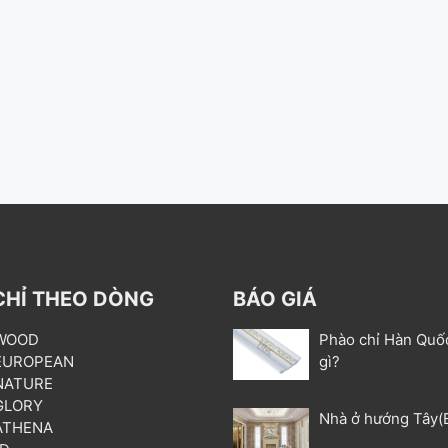
CHỈ THEO DÒNG
BÁO GIÁ
 WOOD
Phào chỉ Hàn Quố
 EUROPEAN
gì?
 NATURE
 GLORY
Nhà ở hướng Tây(
 ATHENA