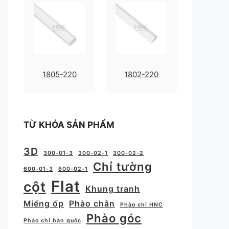
1805-220
1802-220
TỪ KHÓA SẢN PHẨM
3D
300-01-3
300-02-1
300-02-2
Chỉ tường
600-01-3
600-02-1
Flat
cột
Khung tranh
Miếng ốp
Phào chân
Phào chỉ HNC
Phào góc
Phào chỉ hàn quốc