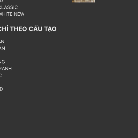
3D
 CLASSIC
 WHITE NEW
CHỈ THEO CẤU TẠO
ẦN
ÂN
L
NG
RANH
C
T
3D
P