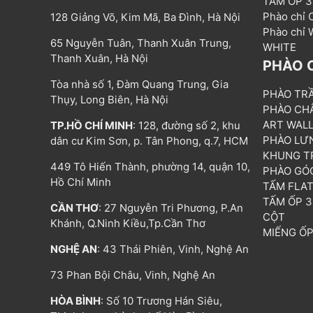
TẤM ỐP 
Phào chỉ
128 Giảng Võ, Kim Mã, Ba Đình, Hà Nội
Phào chỉ
65 Nguyễn Tuân, Thanh Xuân Trung,
WHITE
Thanh Xuân, Hà Nội
PHÀO 
Tòa nhà số 1, Đàm Quang Trung, Gia
PHÀO TR
Thụy, Long Biên, Hà Nội
PHÀO CH
ART WAL
TP.HỒ CHÍ MINH
: 128, đường số 2, khu
PHÀO LƯ
dân cư Kim Sơn, p. Tân Phong, q.7, HCM
KHUNG T
449 Tô Hiến Thành, phường 14, quận 10,
PHÀO GÓ
Hồ Chí Minh
TẤM FLA
TẤM ỐP 
CẦN THƠ
: 27 Nguyễn Tri Phương, P.An
CỘT
Khánh, Q.Ninh Kiều,Tp.Cần Thơ
MIẾNG Ố
NGHỆ AN
: 43 Thái Phiên, Vinh, Nghệ An
73 Phan Bội Châu, Vinh, Nghệ An
HÒA BÌNH
: Số 10 Trương Hán Siêu,