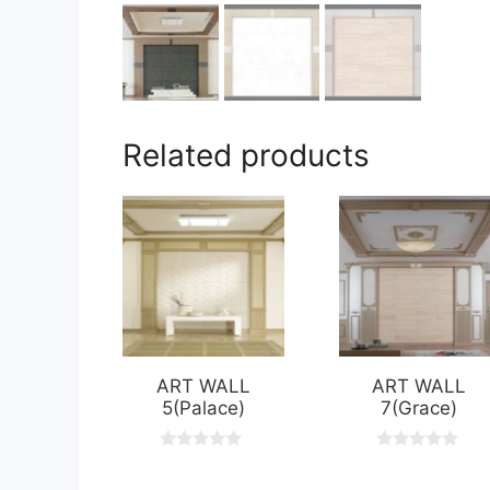
Related products
ART WALL
ART WALL
5(Palace)
7(Grace)
0
0
o
o