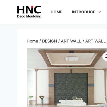
Skip
to
HOME
INTRODUCE
content
Home
/
DESIGN
/
ART WALL
/
ART WALL