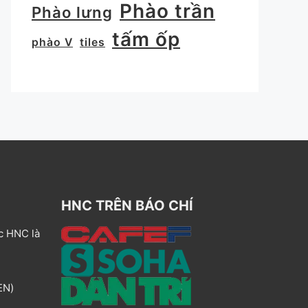
Phào trần
Phào lưng
tấm ốp
phào V
tiles
HNC TRÊN BÁO CHÍ
c HNC là
EN)