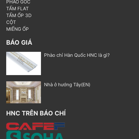
PHÀO GÓC
TẤM FLAT
TẤM ỐP 3D
CỘT
MIẾNG ỐP
BÁO GIÁ
Phào chỉ Hàn Quốc HNC là gì?
Nhà ở hướng Tây(EN)
HNC TRÊN BÁO CHÍ