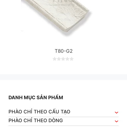
T80-G2
0
o
u
t
o
f
5
DANH MỤC SẢN PHẨM
PHÀO CHỈ THEO CẤU TẠO
PHÀO CHỈ THEO DÒNG