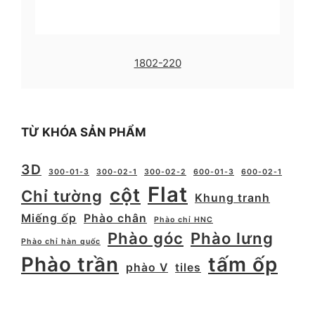
1802-220
TỪ KHÓA SẢN PHẨM
3D
300-01-3
300-02-1
300-02-2
600-01-3
600-02-1
Flat
cột
Chỉ tường
Khung tranh
Miếng ốp
Phào chân
Phào chỉ HNC
Phào góc
Phào lưng
Phào chỉ hàn quốc
Phào trần
tấm ốp
phào V
tiles