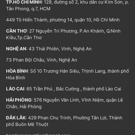
TP.HỒ CHÍ MINH
: 128, đường số 2, khu dân cư Kim Sơn, p.
Tân Phong, q.7, HCM
449 Tô Hiến Thành, phường 14, quận 10, Hồ Chí Minh
CẦN THƠ
: 27 Nguyễn Tri Phương, P.An Khánh, Q.Ninh
Kiều,Tp.Cần Thơ
NGHỆ AN
: 43 Thái Phiên, Vinh, Nghệ An
73 Phan Bội Châu, Vinh, Nghệ An
HÒA BÌNH
: Số 10 Trương Hán Siêu, Thịnh Lang, thành phố
Hòa Bình
LÀO CAI
: 65 Trần Phú , Bắc Cường , thành phố Lào Cai
HẢI PHÒNG
: 576 Nguyễn Văn Linh, Vĩnh Niệm, quận Lê
Chân, Hải Phòng
ĐẮK LẮK
: 429 Phan Chu Trinh, Phường Tân Lợi, Thành
phố Buôn Mê Thuột