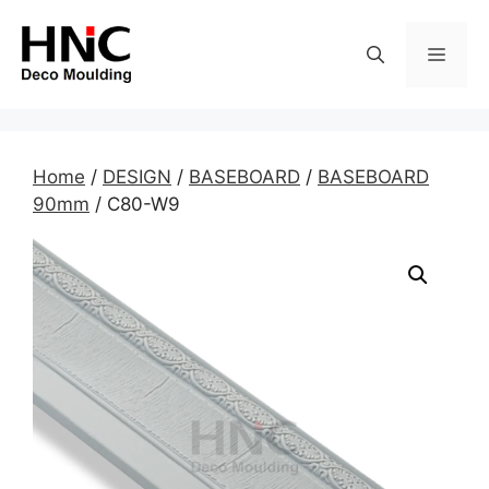
Skip
to
MEN
content
Home
/
DESIGN
/
BASEBOARD
/
BASEBOARD
90mm
/ C80-W9