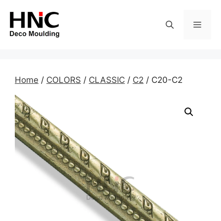
Skip
to
MEN
content
Home
/
COLORS
/
CLASSIC
/
C2
/ C20-C2