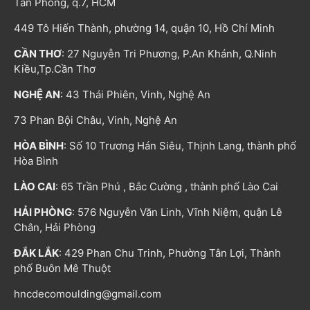
Tân Phong, q.7, HCM
449 Tô Hiến Thành, phường 14, quận 10, Hồ Chí Minh
CẦN THƠ
: 27 Nguyễn Tri Phương, P.An Khánh, Q.Ninh
Kiều,Tp.Cần Thơ
NGHỆ AN
: 43 Thái Phiên, Vinh, Nghệ An
73 Phan Bội Châu, Vinh, Nghệ An
HÒA BÌNH
: Số 10 Trương Hán Siêu, Thịnh Lang, thành phố
Hòa Bình
LÀO CAI
: 65 Trần Phú , Bắc Cường , thành phố Lào Cai
HẢI PHÒNG
: 576 Nguyễn Văn Linh, Vĩnh Niệm, quận Lê
Chân, Hải Phòng
ĐẮK LẮK
: 429 Phan Chu Trinh, Phường Tân Lợi, Thành
phố Buôn Mê Thuột
hncdecomoulding@gmail.com