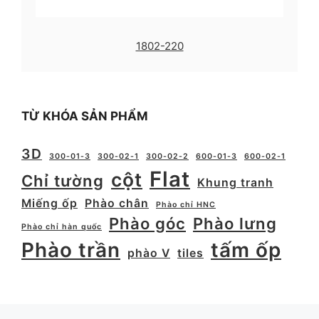
1802-220
TỪ KHÓA SẢN PHẨM
3D
300-01-3
300-02-1
300-02-2
600-01-3
600-02-1
Flat
cột
Chỉ tường
Khung tranh
Miếng ốp
Phào chân
Phào chỉ HNC
Phào góc
Phào lưng
Phào chỉ hàn quốc
Phào trần
tấm ốp
phào V
tiles