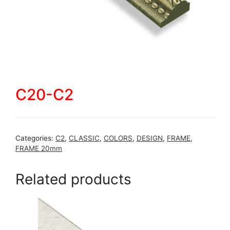
C20-C2
Categories:
C2
,
CLASSIC
,
COLORS
,
DESIGN
,
FRAME
,
FRAME 20mm
Related products