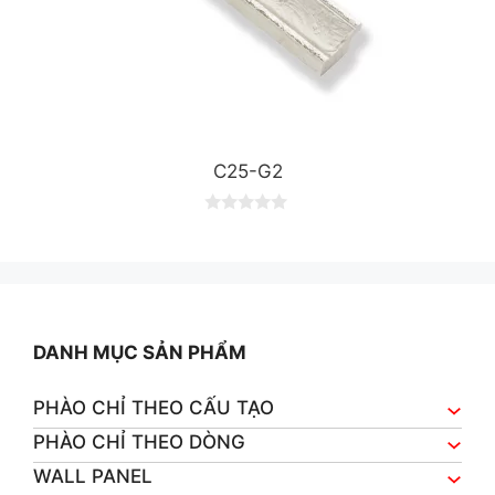
C25-G2
0
o
u
t
o
f
5
DANH MỤC SẢN PHẨM
PHÀO CHỈ THEO CẤU TẠO
PHÀO CHỈ THEO DÒNG
WALL PANEL