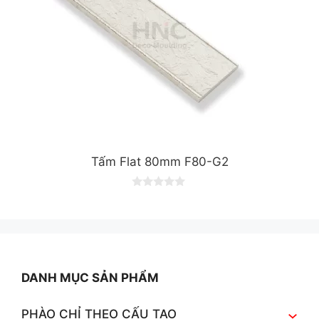
Tấm Flat 80mm F80-G2
0
o
u
t
o
f
5
DANH MỤC SẢN PHẨM
PHÀO CHỈ THEO CẤU TẠO