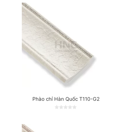
Phào chỉ Hàn Quốc T110-G2
0
o
u
t
o