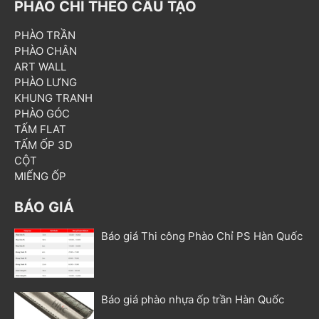
PHÀO CHỈ THEO CẤU TẠO
PHÀO TRẦN
PHÀO CHÂN
ART WALL
PHÀO LƯNG
KHUNG TRANH
PHÀO GÓC
TẤM FLAT
TẤM ỐP 3D
CỘT
MIẾNG ỐP
BÁO GIÁ
Báo giá Thi công Phào Chỉ PS Hàn Quốc
Báo giá phào nhựa ốp trần Hàn Quốc