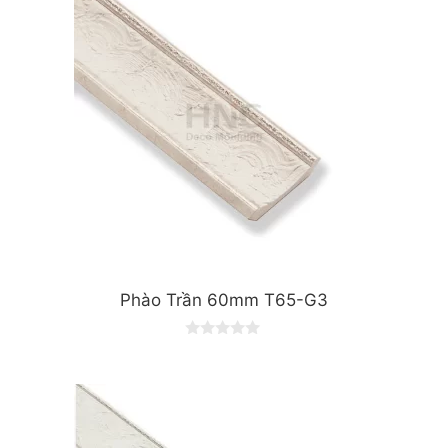
f
5
Phào Trần 60mm T65-G3
0
o
u
t
o
f
5