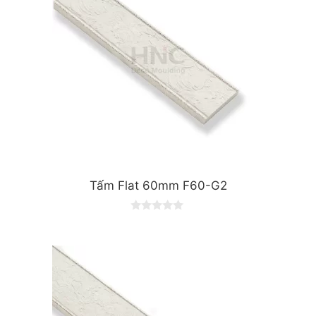
Tấm Flat 60mm F60-G2
0
o
u
t
o
f
5