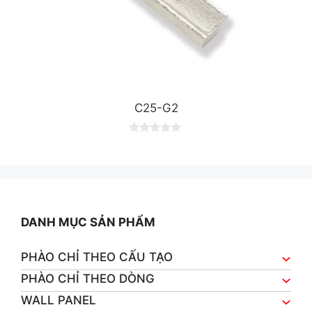
C25-G2
0
o
u
t
o
f
5
DANH MỤC SẢN PHẨM
PHÀO CHỈ THEO CẤU TẠO
PHÀO CHỈ THEO DÒNG
WALL PANEL