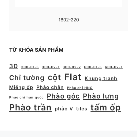
1802-220
TỪ KHÓA SẢN PHẨM
3D
300-01-3
300-02-1
300-02-2
600-01-3
600-02-1
Flat
cột
Chỉ tường
Khung tranh
Miếng ốp
Phào chân
Phào chỉ HNC
Phào góc
Phào lưng
Phào chỉ hàn quốc
Phào trần
tấm ốp
phào V
tiles