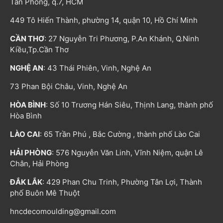
Tân Phong, q.7, HCM
449 Tô Hiến Thành, phường 14, quận 10, Hồ Chí Minh
CẦN THƠ
: 27 Nguyễn Tri Phương, P.An Khánh, Q.Ninh
Kiều,Tp.Cần Thơ
NGHỆ AN
: 43 Thái Phiên, Vinh, Nghệ An
73 Phan Bội Châu, Vinh, Nghệ An
HÒA BÌNH
: Số 10 Trương Hán Siêu, Thịnh Lang, thành phố
Hòa Bình
LÀO CAI
: 65 Trần Phú , Bắc Cường , thành phố Lào Cai
HẢI PHÒNG
: 576 Nguyễn Văn Linh, Vĩnh Niệm, quận Lê
Chân, Hải Phòng
ĐẮK LẮK
: 429 Phan Chu Trinh, Phường Tân Lợi, Thành
phố Buôn Mê Thuột
hncdecomoulding@gmail.com