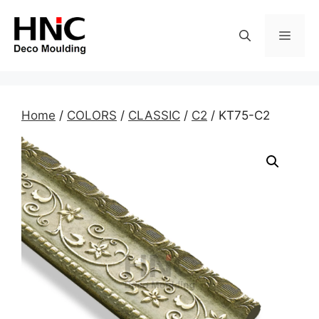
Skip
to
MEN
content
Home
/
COLORS
/
CLASSIC
/
C2
/ KT75-C2