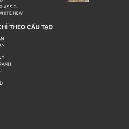
3D
 CLASSIC
 WHITE NEW
CHỈ THEO CẤU TẠO
ẦN
ÂN
L
NG
RANH
C
T
3D
P