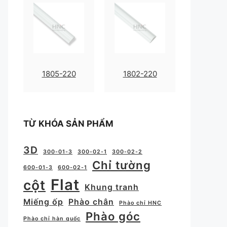
1805-220
1802-220
TỪ KHÓA SẢN PHẨM
3D
300-01-3
300-02-1
300-02-2
Chỉ tường
600-01-3
600-02-1
Flat
cột
Khung tranh
Miếng ốp
Phào chân
Phào chỉ HNC
Phào góc
Phào chỉ hàn quốc