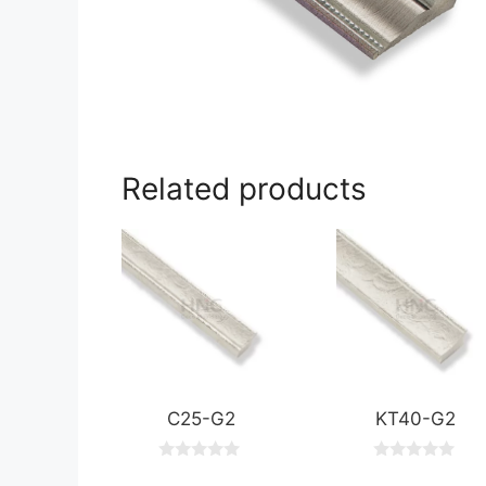
Related products
C25-G2
KT40-G2
0
0
o
o