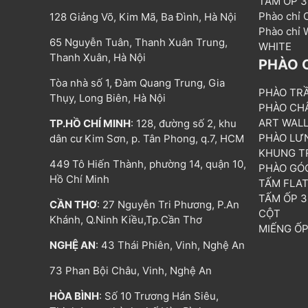
TẤM ỐP 
Phào chỉ
128 Giảng Võ, Kim Mã, Ba Đình, Hà Nội
Phào chỉ
65 Nguyễn Tuân, Thanh Xuân Trung,
WHITE
Thanh Xuân, Hà Nội
PHÀO 
Tòa nhà số 1, Đàm Quang Trung, Gia
PHÀO TR
Thụy, Long Biên, Hà Nội
PHÀO CH
ART WAL
TP.HỒ CHÍ MINH
: 128, đường số 2, khu
PHÀO LƯ
dân cư Kim Sơn, p. Tân Phong, q.7, HCM
KHUNG T
449 Tô Hiến Thành, phường 14, quận 10,
PHÀO GÓ
Hồ Chí Minh
TẤM FLA
TẤM ỐP 
CẦN THƠ
: 27 Nguyễn Tri Phương, P.An
CỘT
Khánh, Q.Ninh Kiều,Tp.Cần Thơ
MIẾNG Ố
NGHỆ AN
: 43 Thái Phiên, Vinh, Nghệ An
73 Phan Bội Châu, Vinh, Nghệ An
HÒA BÌNH
: Số 10 Trương Hán Siêu,