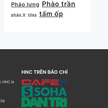
Phào trần
Phào lưng
tấm ốp
phào V
tiles
HNC TRÊN BÁO CHÍ
c HNC là
EN)