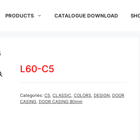
PRODUCTS
CATALOGUE DOWNLOAD
SH
5
L60-C5
Categories:
C5
,
CLASSIC
,
COLORS
,
DESIGN
,
DOOR
CASING
,
DOOR CASING 80mm