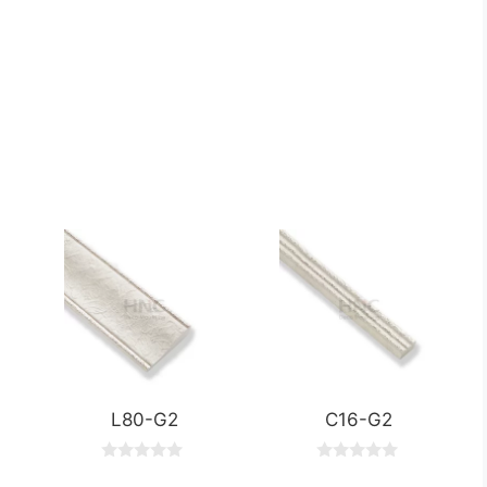
L80-G2
C16-G2
0
0
o
o