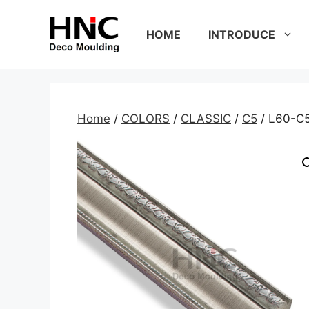
Skip
to
HOME
INTRODUCE
content
Home
/
COLORS
/
CLASSIC
/
C5
/ L60-C