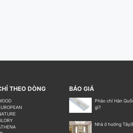
CHỈ THEO DÒNG
BÁO GIÁ
 WOOD
Phào chỉ Hàn Quố
 EUROPEAN
gì?
 NATURE
 GLORY
Nhà ở hướng Tây(
 ATHENA