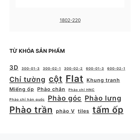
1802-220
TỪ KHÓA SẢN PHẨM
3D
300-01-3
300-02-1
300-02-2
600-01-3
600-02-1
Flat
cột
Chỉ tường
Khung tranh
Miếng ốp
Phào chân
Phào chỉ HNC
Phào góc
Phào lưng
Phào chỉ hàn quốc
Phào trần
tấm ốp
phào V
tiles