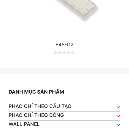
F45-G2
0
o
u
t
o
f
5
DANH MỤC SẢN PHẨM
PHÀO CHỈ THEO CẤU TẠO
PHÀO CHỈ THEO DÒNG
WALL PANEL