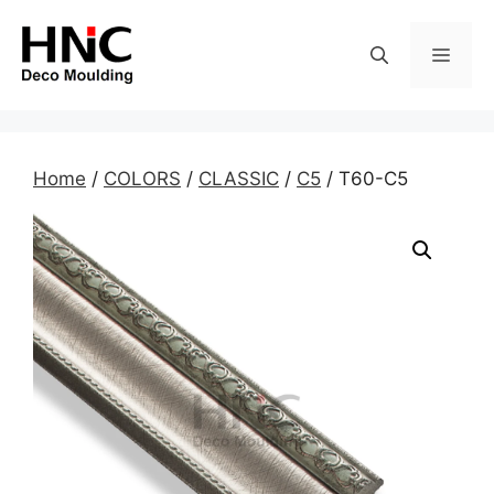
Skip
to
MEN
content
Home
/
COLORS
/
CLASSIC
/
C5
/ T60-C5