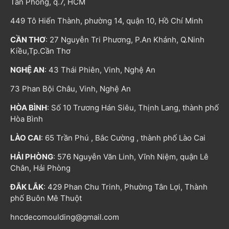
Tân Phong, q.7, HCM
449 Tô Hiến Thành, phường 14, quận 10, Hồ Chí Minh
CẦN THƠ
: 27 Nguyễn Tri Phương, P.An Khánh, Q.Ninh
Kiều,Tp.Cần Thơ
NGHỆ AN
: 43 Thái Phiên, Vinh, Nghệ An
73 Phan Bội Châu, Vinh, Nghệ An
HÒA BÌNH
: Số 10 Trương Hán Siêu, Thịnh Lang, thành phố
Hòa Bình
LÀO CAI
: 65 Trần Phú , Bắc Cường , thành phố Lào Cai
HẢI PHÒNG
: 576 Nguyễn Văn Linh, Vĩnh Niệm, quận Lê
Chân, Hải Phòng
ĐẮK LẮK
: 429 Phan Chu Trinh, Phường Tân Lợi, Thành
phố Buôn Mê Thuột
hncdecomoulding@gmail.com